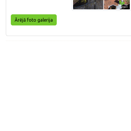
Ārējā foto galerija