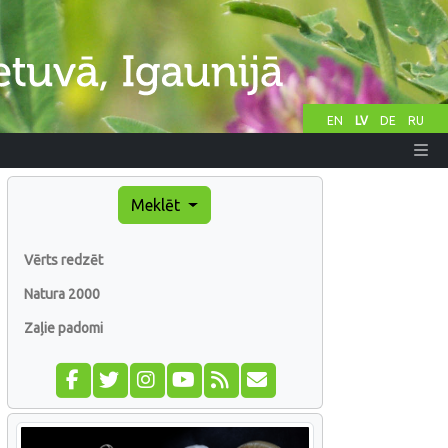
EN
LV
DE
RU
Meklēt
Vērts redzēt
Natura 2000
Zaļie padomi