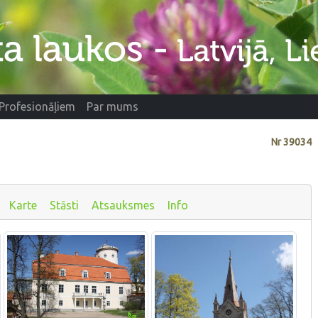
Profesionāļiem
Par mums
Nr
39034
Karte
Stāsti
Atsauksmes
Info