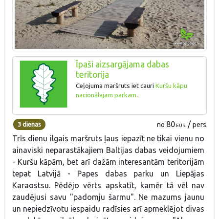
Īpaši aizsargājama dabas
teritorija
Ceļojuma maršruts iet cauri
Kuršu kāpu
nacionālajam parkam
.
80
/
3 dienas
no
pers.
EUR
Trīs dienu ilgais maršruts ļaus iepazīt ne tikai vienu no
ainaviski neparastākajiem Baltijas dabas veidojumiem
- Kuršu kāpām, bet arī dažām interesantām teritorijām
tepat Latvijā - Papes dabas parku un Liepājas
Karaostsu. Pēdējo vērts apskatīt, kamēr tā vēl nav
zaudējusi savu "padomju šarmu". Ne mazums jaunu
un nepiedzīvotu iespaidu radīsies arī apmeklējot divas