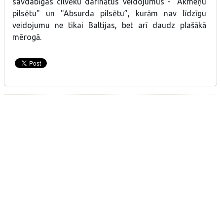
savdabīgas cilvēku darinātus veidojumus - "Akmeņu
pilsētu" un "Absurda pilsētu”, kurām nav līdzīgu
veidojumu ne tikai Baltijas, bet arī daudz plašākā
mērogā.