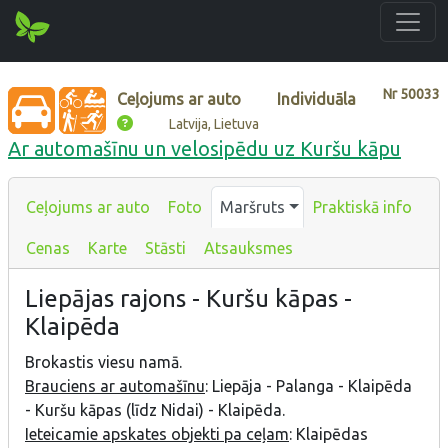
Nr
50033
Ceļojums ar auto
Individuāla
Latvija, Lietuva
Ar automašīnu un velosipēdu uz Kuršu kāpu
Ceļojums ar auto
Foto
Maršruts
Praktiskā info
Cenas
Karte
Stāsti
Atsauksmes
Liepājas rajons - Kuršu kāpas -
Klaipēda
Brokastis viesu namā.
Brauciens ar automašīnu
: Liepāja - Palanga - Klaipēda
- Kuršu kāpas (līdz Nidai) - Klaipēda.
Ieteicamie apskates objekti pa ceļam
: Klaipēdas