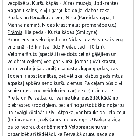
vecpilsēta, Kuršu kāpās - Jūras muzejs, Jodkrantes
Raganu kalns, Zivju gārņu kolonija, dabas taka,
Preilas un Pervalkas ciemi, Nida (Pārnidas kāpa, T.
Manna namiņš, Nidas krastmalas promenāde u.c.)
Prāmis
: Klaipeda - Kuršu kāpas (Smiltyne).
Brauciens ar velosipēdu no Nidas līdz Pervalkai
vienā
virzienā ~15 km (var līdz Preilai, tad ~10 km).
Velomaršruts (speciāli izveidots celiņš gājējiem un
velobraucējiem) ved gar Kuršu jomas (līča) krastu,
kuru izrobojušas smilšu sanestās kāpu grēdas, kas
šodien ir apstādinātas, bet vēl tikai dažus gadsimtus
atpakaļ apbēra seno kuršu ciemus. Pa ceļam būs divi
senie mūsdienu veidolu ieguvušie kuršu ciemati -
Preila un Pervalka, kur var ne tikai pasēdēt kādā no
piekrastes krodziņiem, bet arī nogaršot tikko noķertu
un svaigi kūpinātu zivi. Atpakaļ var braukt pa lielo ceļu
(ļoti uzmanīgi, ceļš šaurs un noslogots! Nekādā ziņā
pa to nebraukt ar bērniem!) Velobraucienu var
organizēt arī tādējādi, ka Pervalkā grupu sagaida