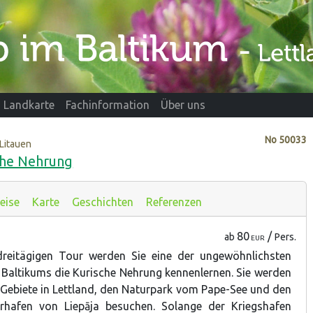
Landkarte
Fachinformation
Über uns
No
50033
 Litauen
sche Nehrung
eise
Karte
Geschichten
Referenzen
80
/
ab
Pers.
EUR
reitägigen Tour werden Sie eine der ungewöhnlichsten
Baltikums die Kurische Nehrung kennenlernen. Sie werden
 Gebiete in Lettland, den Naturpark vom Pape-See und den
ärhafen von Liepāja besuchen. Solange der Kriegshafen