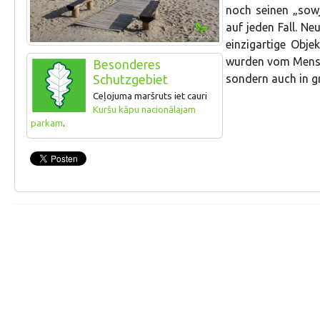
noch seinen „sow
auf jeden Fall. N
einzigartige Obje
wurden vom Mensch
Besonderes
sondern auch in g
Schutzgebiet
Ceļojuma maršruts iet cauri
Kuršu kāpu nacionālajam
parkam
.