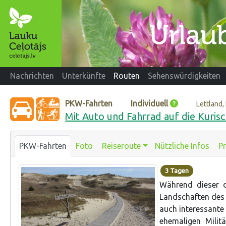
Nachrichten
Unterkünfte
Routen
Sehenswürdigkeiten
PKW-Fahrten
Individuell
Lettland,
Mit Auto und Fahrrad auf die Kuri
PKW-Fahrten
Foto
Reiseroute
Nützliche Infos
Pr
3 Tagen
Während dieser d
Landschaften des 
auch interessante
ehemaligen Milit