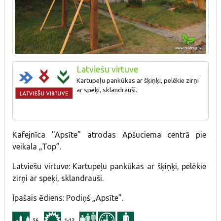
Latviešu virtuve
Kartupeļu pankūkas ar šķiņķi, pelēkie zirņi
ar speķi, sklandrauši.
Kafejnīca "Apsīte" atrodas Apšuciema centrā pie
veikala „Top”.
Latviešu virtuve: Kartupeļu pankūkas ar šķiņķi, pelēkie
zirņi ar speķi, sklandrauši.
Īpašais ēdiens: Podiņš „Apsīte”.
56
1-12