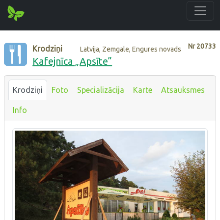
Nr
20733
Krodziņi
Latvija, Zemgale, Engures novads
Kafejnīca „Apsīte”
Krodziņi
Foto
Specializācija
Karte
Atsauksmes
Info