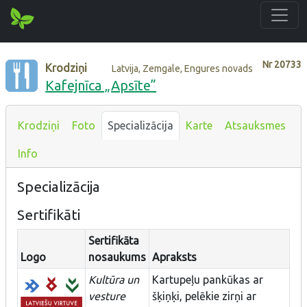
Nr
20733
Krodziņi
Latvija, Zemgale, Engures novads
Kafejnīca „Apsīte”
Krodziņi
Foto
Specializācija
Karte
Atsauksmes
Info
Specializācija
Sertifikāti
Sertifikāta
Logo
nosaukums
Apraksts
Kultūra un
Kartupeļu pankūkas ar
vesture
šķiņķi, pelēkie zirņi ar