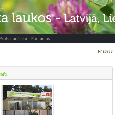
Profesionāļiem
Par mums
Nr
20733
Info