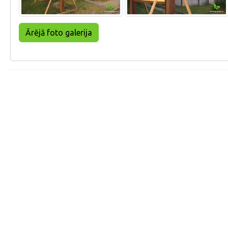
Ārējā foto galerija