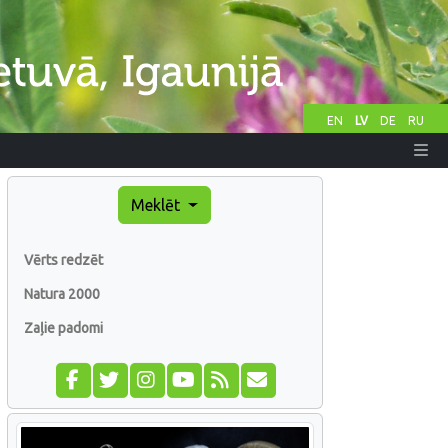
EN
LV
DE
RU
Meklēt
Vērts redzēt
Natura 2000
Zaļie padomi