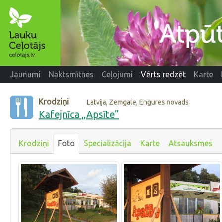
Jaunumi
Naktsmītnes
Ceļojumi
Vērts redzēt
Karte
Krodziņi
Latvija, Zemgale, Engures novads
Kafejnīca „Apsīte”
Krodziņi
Foto
Specializācija
Karte
Atsauksmes