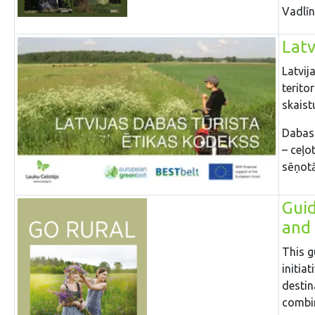
Vadlīn
Latv
Latvij
terito
skaist
Dabas 
– ceļo
sēņotā
Guid
and
This g
initiat
destin
combin