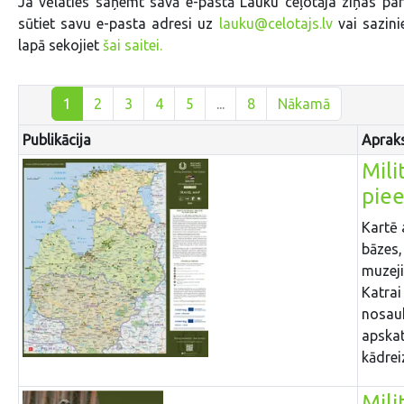
Ja vēlaties saņemt savā e-pastā Lauku ceļotāja ziņas pa
sūtiet savu e-pasta adresi uz
lauku@celotajs.lv
vai sazin
lapā sekojiet
šai saitei.
1
2
3
4
5
...
8
Nākamā
Publikācija
Aprak
Mili
piee
Kartē 
bāzes,
muzeji
Katrai
nosauk
apskat
kādrei
Mili