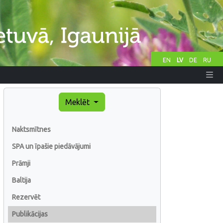
EN
LV
DE
RU
Meklēt
Naktsmītnes
SPA un īpašie piedāvājumi
Prāmji
Baltija
Rezervēt
Publikācijas