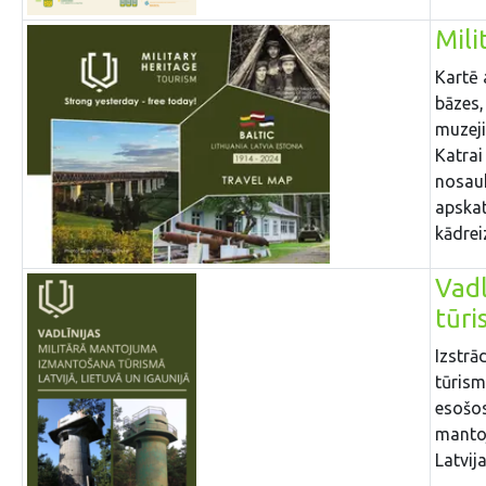
Mili
Kartē 
bāzes,
muzeji
Katrai
nosauk
apskat
kādrei
Vadl
tūri
Izstrā
tūrism
esošos
mantoj
Latvija