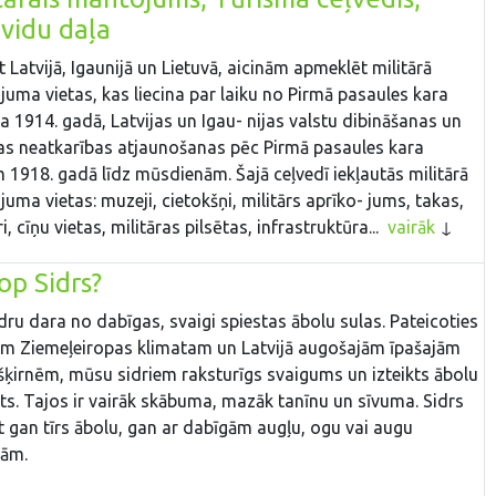
vidu daļa
t Latvijā, Igaunijā un Lietuvā, aicinām apmeklēt militārā
uma vietas, kas liecina par laiku no Pirmā pasaules kara
 1914. gadā, Latvijas un Igau- nijas valstu dibināšanas un
as neatkarības atjaunošanas pēc Pirmā pasaules kara
 1918. gadā līdz mūsdienām. Šajā ceļvedī iekļautās militārā
uma vietas: muzeji, cietokšņi, militārs aprīko- jums, takas,
, cīņu vietas, militāras pilsētas, infrastruktūra...
vairāk
op Sidrs?
idru dara no dabīgas, svaigi spiestas ābolu sulas. Pateicoties
m Ziemeļeiropas klimatam un Latvijā augošajām īpašajām
šķirnēm, mūsu sidriem raksturīgs svaigums un izteikts ābolu
s. Tajos ir vairāk skābuma, mazāk tanīnu un sīvuma. Sidrs
t gan tīrs ābolu, gan ar dabīgām augļu, ogu vai augu
vām.