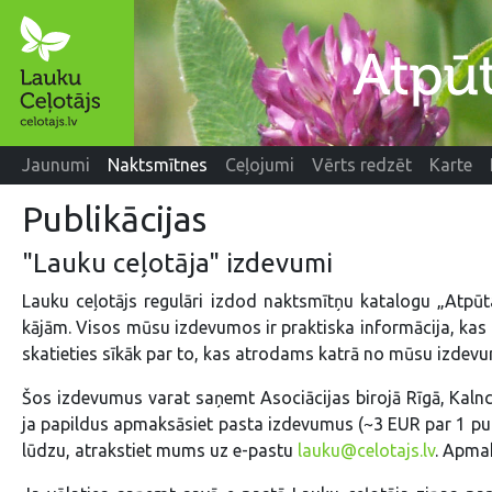
Jaunumi
Naktsmītnes
Ceļojumi
Vērts redzēt
Karte
Publikācijas
"Lauku ceļotāja" izdevumi
Lauku ceļotājs regulāri izdod naktsmītņu katalogu „Atpūta
kājām. Visos mūsu izdevumos ir praktiska informācija, kas 
skatieties sīkāk par to, kas atrodams katrā no mūsu izdev
Šos izdevumus varat saņemt Asociācijas birojā Rīgā, Kalnci
ja papildus apmaksāsiet pasta izdevumus (~3 EUR par 1 publik
lūdzu, atrakstiet mums uz e-pastu
lauku@celotajs.lv
. Apmak