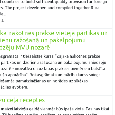
l countries to build sufficient quality provision for foreign
s. The project developed and compiled together Rural
le
...
ka nākotnes prakse vietējā pārtikas un
rienu ražošanā un pakalpojumu
edzēju MVU nozarē
asgrāmata ir tiešsaistes kurss “Zaļāka nākotnes prakse
ā pārtikas un dzērienu ražošanā un pakalpojumu sniedzēju
zarē - inovatīva un uz labas prakses piemēriem balstīta
gušo apmācība”. Rokasgrāmata un mācību kurss sniegs
iešamās pamatzināšanas un norādes uz sīkākas
ācijas avotiem.
u ceļa receptes
 maizei
latviešu galdā vienmēr būs īpaša vieta. Tas nav tikai
. Tā ir saikne ar mūsu senčiem, ar gadsimtiem senām