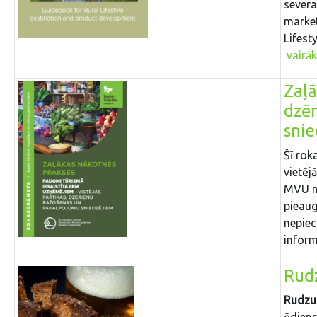
severa
market
Lifesty
vairāk
Zaļā
dzē
sni
Šī rok
vietēj
MVU no
pieau
nepiec
inform
Rudz
Rudzu
ēdiens