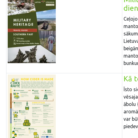
dien
Ceļojo
mantoj
sākuma
Lietuv
beigām
mantoj
bunkuri
Kā t
Īsto s
vēsaja
ābolu 
aromāt
var bū
piede