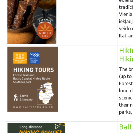
tradīc
Vienla
iekļau
veido 
Katram
Hiki
Hiki
The br
(up to
Forest
long d
scenic
their 
parks,
Balt