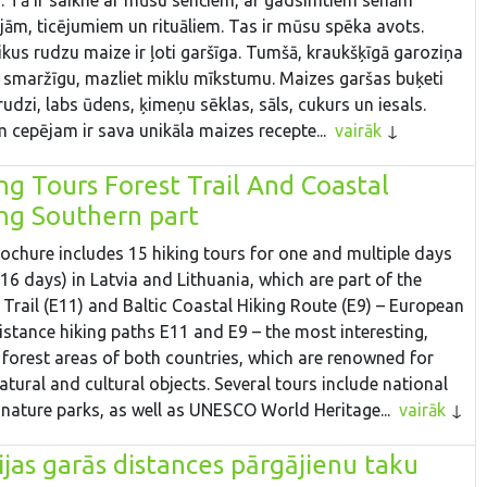
ijām, ticējumiem un rituāliem. Tas ir mūsu spēka avots.
ikus rudzu maize ir ļoti garšīga. Tumšā, kraukšķīgā garoziņa
j smaržīgu, mazliet miklu mīkstumu. Maizes garšas buķeti
rudzi, labs ūdens, ķimeņu sēklas, sāls, cukurs un iesals.
 cepējam ir sava unikāla maizes recepte...
vairāk
ng Tours Forest Trail And Coastal
ng Southern part
ochure includes 15 hiking tours for one and multiple days
 16 days) in Latvia and Lithuania, which are part of the
 Trail (E11) and Baltic Coastal Hiking Route (E9) – European
istance hiking paths E11 and E9 – the most interesting,
 forest areas of both countries, which are renowned for
natural and cultural objects. Several tours include national
 nature parks, as well as UNESCO World Heritage...
vairāk
ijas garās distances pārgājienu taku