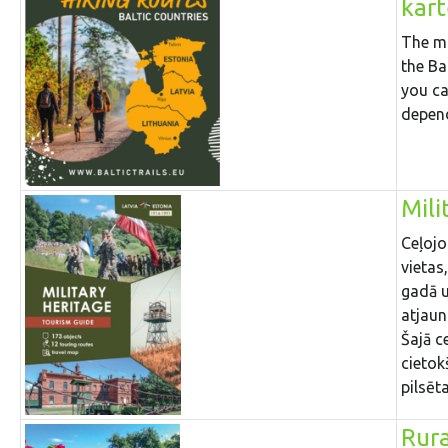
kar
The ma
the Ba
you ca
depend
Mili
Ceļojo
vietas
gadā u
atjaun
Šajā c
cietok
pilsēt
Rura