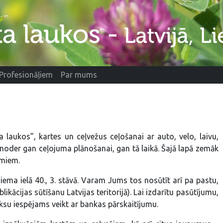
Profesionāļiem
Par mums
 laukos”, kartes un ceļvežus ceļošanai ar auto, velo, laivu,
noder gan ceļojuma plānošanai, gan tā laikā. Šajā lapā zemāk
umiem.
ema ielā 40., 3. stāvā. Varam Jums tos nosūtīt arī pa pastu,
ācijas sūtīšanu Latvijas teritorijā). Lai izdarītu pasūtījumu,
su iespējams veikt ar bankas pārskaitījumu.