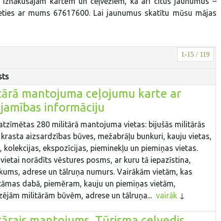
r iznākušajām kartēm un ceļvežiem, kā arī citus jaunumus –
ieties ar mums 67617600. Lai jaunumus skatītu mūsu mājas
1-15 / 119
sts
tārā mantojuma ceļojumu karte ar
jamības informāciju
atzīmētas 280 militārā mantojuma vietas: bijušās militārās
 krasta aizsardzības būves, mežabrāļu bunkuri, kauju vietas,
, kolekcijas, ekspozīcijas, pieminekļu un piemiņas vietas.
 vietai norādīts vēstures posms, ar kuru tā iepazīstina,
ums, adrese un tālruņa numurs. Vairākām vietām, kas
āmas dabā, piemēram, kauju un piemiņas vietām,
zējām militārām būvēm, adrese un tālruņa...
vairāk
tārais mantojums, Tūrisma ceļvedis,