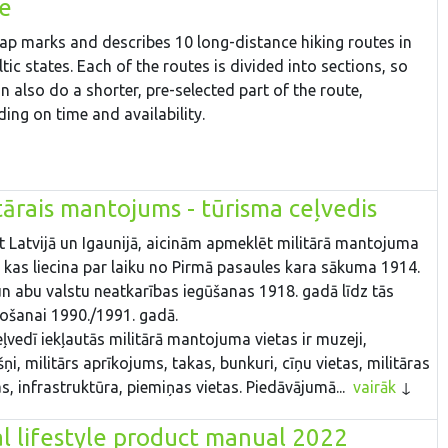
te
p marks and describes 10 long-distance hiking routes in
ltic states. Each of the routes is divided into sections, so
n also do a shorter, pre-selected part of the route,
ing on time and availability.
tārais mantojums - tūrisma ceļvedis
t Latvijā un Igaunijā, aicinām apmeklēt militārā mantojuma
, kas liecina par laiku no Pirmā pasaules kara sākuma 1914.
n abu valstu neatkarības iegūšanas 1918. gadā līdz tās
ošanai 1990./1991. gadā.
eļvedī iekļautās militārā mantojuma vietas ir muzeji,
šņi, militārs aprīkojums, takas, bunkuri, cīņu vietas, militāras
as, infrastruktūra, piemiņas vietas. Piedāvājumā...
vairāk
l lifestyle product manual 2022