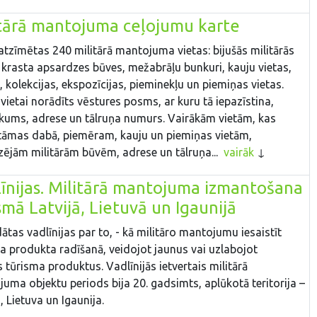
tārā mantojuma ceļojumu karte
atzīmētas 240 militārā mantojuma vietas: bijušās militārās
 krasta apsardzes būves, mežabrāļu bunkuri, kauju vietas,
, kolekcijas, ekspozīcijas, pieminekļu un piemiņas vietas.
 vietai norādīts vēstures posms, ar kuru tā iepazīstina,
ums, adrese un tālruņa numurs. Vairākām vietām, kas
āmas dabā, piemēram, kauju un piemiņas vietām,
zējām militārām būvēm, adrese un tālruņa...
vairāk
īnijas. Militārā mantojuma izmantošana
smā Latvijā, Lietuvā un Igaunijā
dātas vadlīnijas par to, - kā militāro mantojumu iesaistīt
a produkta radīšanā, veidojot jaunus vai uzlabojot
 tūrisma produktus. Vadlīnijās ietvertais militārā
uma objektu periods bija 20. gadsimts, aplūkotā teritorija –
, Lietuva un Igaunija.