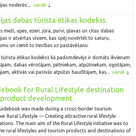
ijas noderēs:...
vairāk
ijas dabas tūrista ētikas kodekss
as meži, upes, ezeri, jūra, purvi, pļavas un citas dabas
rijas ir atvērtas visiem, kas spēj novērtēt to saturu,
umu un cienīt to tiesības uz pastāvēšanu.
tūrista ētikas kodekss kā padomdevējs ir domāts ikvienam
tājam, dabas vērotājam, pētniekam, atpūtniekam, ogotājam,
jam, aktīvās vai pasīvās atpūtas baudītājam, kas...
vairāk
ebook for Rural Lifestyle destination
 product development
uidebook was made during a cross-border tourism
ive: Rural Lifestyle — Creating attractive rural lifestyle
ations. The main aim of the Rural Lifestyle initiative was to
e rural lifestyles and tourism products and destinations of