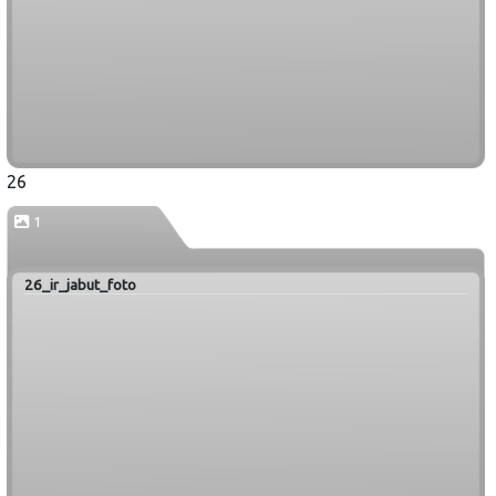
26
1
26_ir_jabut_foto