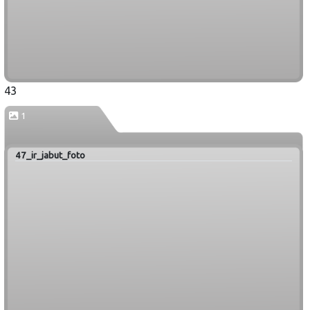
43
1
47_ir_jabut_foto