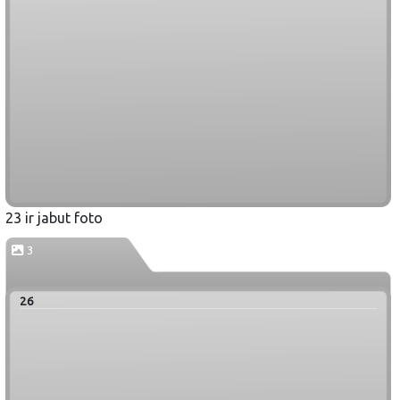
23 ir jabut foto
3
26