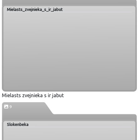
Mielasts_zvejnieka_s_ir_jabut
Mielasts zvejnieka s ir jabut
9
Slokenbeka