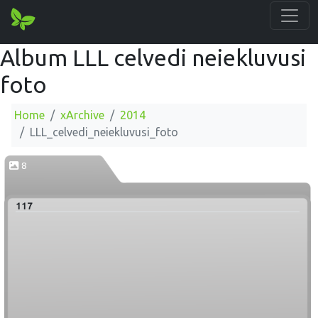
Album LLL celvedi neiekluvusi
foto
Home
xArchive
2014
LLL_celvedi_neiekluvusi_foto
8
117