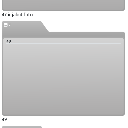
47 ir jabut foto
7
49
49