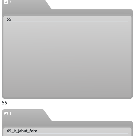
3
55
55
1
65_ir_jabut_foto