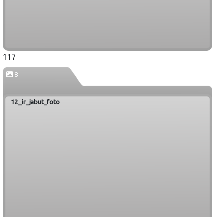
117
8
12_ir_jabut_foto