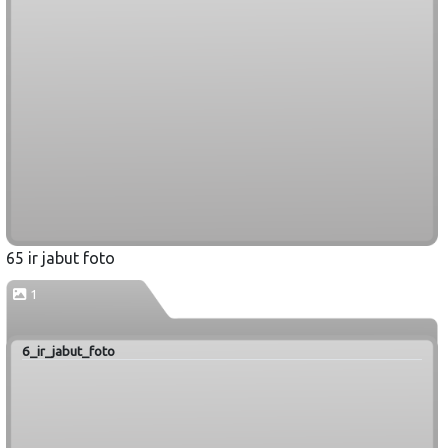
65 ir jabut foto
1
6_ir_jabut_foto