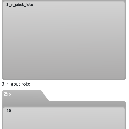
3_ir_jabut_foto
3 ir jabut foto
6
40