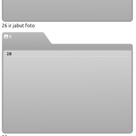
26 ir jabut foto
8
28