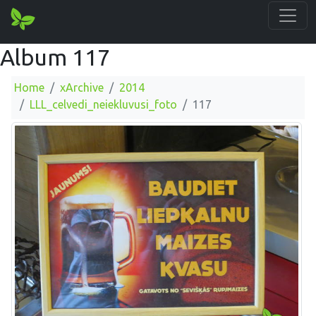
Album 117
Home
xArchive
2014
LLL_celvedi_neiekluvusi_foto
117