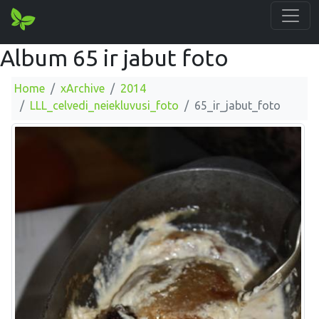
Album 65 ir jabut foto
Home
xArchive
2014
LLL_celvedi_neiekluvusi_foto
65_ir_jabut_foto