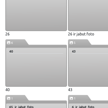
26
26 ir jabut foto
6
5
40
43
40
43
1
1
65_ir_jabut_foto
6_ir_jabut_foto