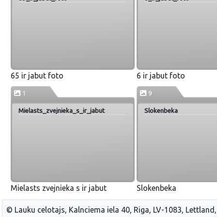
65 ir jabut foto
6 ir jabut foto
1
9
Mielasts_zvejnieka_s_ir_jabut
Slokenbeka
Mielasts zvejnieka s ir jabut
Slokenbeka
© Lauku celotajs, Kalnciema iela 40, Riga, LV-1083, Lettland,