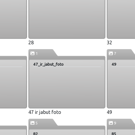
28
32
1
7
47_ir_jabut_foto
49
47 ir jabut foto
49
5
9
82
85