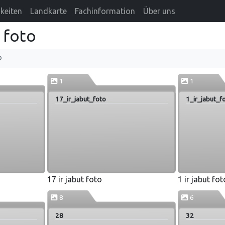
keiten
Landkarte
Fachinformation
Über uns
 foto
o
1
1
17_ir_jabut_foto
1_ir_jabut_f
17 ir jabut foto
1 ir jabut fot
8
6
28
32