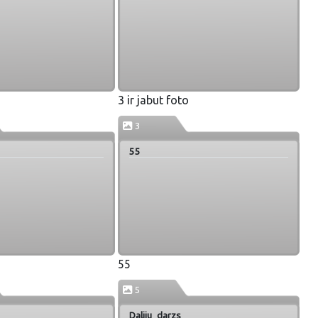
3 ir jabut foto
3
55
55
5
Daliju_darzs