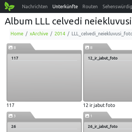
Nachrichten
Unterkünfte
Routen
Sehenswürdig
Album LLL celvedi neiekluvusi
Home
xArchive
2014
LLL_celvedi_neiekluvusi_fot
8
8
117
12_ir_jabut_foto
117
12 ir jabut foto
3
1
26
26_ir_jabut_foto