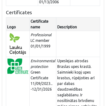
01/13/2006
Certificates
Certificate
Logo
name
Description
Professional
LC member
01/01/1999
Environmental
Upeslejas atrodas
protection
Braslas upes krastā.
Green
Saimnieki kopj upes
Certificate
krastus, rūpējoties arī
11/09/2023...
par dabas
-12/31/2026
daudzveidības
saglabāšanu. Ir
nosiltinātas brīvdienu