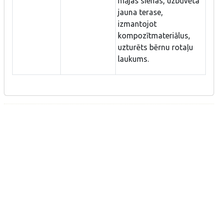
mājas sienas, uzbūvēta
jauna terase,
izmantojot
kompozītmateriālus,
uzturēts bērnu rotaļu
laukums.