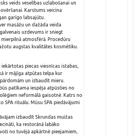
lisks veids veselības uzlabošanai un
ovēršanai. Karstums veicina
gan garīgo labsajūtu.
ietver masāžu un dažāda veida
galvenais uzdevums ir sniegt
u mierpilnā atmosfērā. Procedūru
ažotu augstas kvalitātes kosmētiku.
iekārtotas piecas viesnīcas istabas,
kā ir mājīga atpūtas telpa kur
 pārdomām un izbaudīt mieru.
būs patīkama iespēja atpūsties no
kolēģiem neformālā gaisotnē. Katrs no
ko SPA rituālu. Mūsu SPA piedāvājumi
āvājam izbaudīt Skrundas muižas
cināti, ka restorānā labāko
voti no tuvējā apkārtnē pieejamiem,