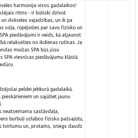
seles harmonija visos gadalaikos!
šējais ritms - ir būtiski dzīvot
 un dvēseles vajadzības, un ik pa
s soļa, rūpējoties par savu fizisko un
SPA piedāvājumi ir veids, kā atjaunot
bā relaksēties no ikdienas rutīnas. Ja
undas muižas SPA būs jūsu
as SPA viesnīcas piedāvājumu klāstā
cedūru.
ldzējošai peldei jebkurā gadalaikā.
 pieskārieniem un sajūtiet jaunu
.
as neatņemama sastāvdaļa,
ns burbuļi uzlabos fizisko pašsajūtu,
 tvirtumu un, protams, sniegs daudz