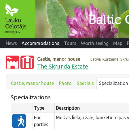
News
Accommodations
Tours
Worth seeing
Map
Castle, manor house
Latvia, Kurzeme, Skr
The Skrunda Estate
Castle, manor house
Photo
Specials
Specialization
Specializations
Type
Description
For
Muižas lielajā zālē, banketu telpās v
parties