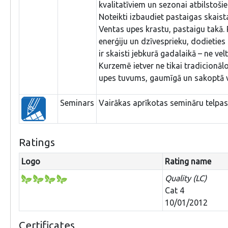
kvalitatīviem un sezonai atbilstoš
Noteikti izbaudiet pastaigas skais
Ventas upes krastu, pastaigu takā.
enerģiju un dzīvesprieku, dodieties
ir skaisti jebkurā gadalaikā – ne v
Kurzemē ietver ne tikai tradicionāl
upes tuvums, gaumīgā un sakoptā v
Seminars
Vairākas aprīkotas semināru telpas
Ratings
Logo
Rating name
Quality (LC)
Cat 4
10/01/2012
Certificates