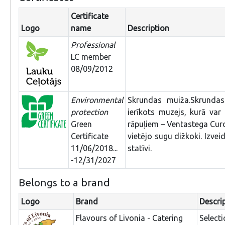
Certificate
Logo
name
Description
Professional
LC member
08/09/2012
Environmental
Skrundas muiža.Skrundas
protection
ierīkots muzejs, kurā var
Green
rāpuļiem – Ventastega Curo
Certificate
vietējo sugu dižkoki. Izvei
11/06/2018...
statīvi.
-12/31/2027
Belongs to a brand
Logo
Brand
Descri
Flavours of Livonia - Catering
Select