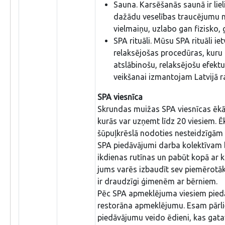
Sauna. Karsēšanās saunā ir lie
dažādu veselības traucējumu n
vielmaiņu, uzlabo gan fizisko, 
SPA rituāli. Mūsu SPA rituāli 
relaksējošas procedūras, kuru 
atslābinošu, relaksējošu efekt
veikšanai izmantojam Latvijā r
SPA viesnīca
Skrundas muižas SPA viesnīcas ēkā 
kurās var uzņemt līdz 20 viesiem. Ē
šūpuļkrēslā nodoties nesteidzīgām
SPA piedāvājumi darba kolektīvam 
ikdienas rutīnas un pabūt kopā ar 
jums varēs izbaudīt sev piemērotā
ir draudzīgi ģimenēm ar bērniem.
Pēc SPA apmeklējuma viesiem pied
restorāna apmeklējumu. Esam pārlie
piedāvājumu veido ēdieni, kas gata