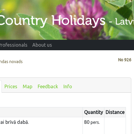
Professionals
About us
No
926
undas novads
Prices
Map
Feedback
Info
Quantity
Distance
ai brīvā dabā.
80
pers.