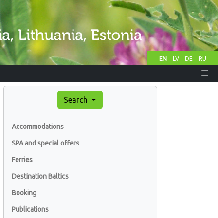
EN
LV
DE
RU
Search
Accommodations
SPA and special offers
Ferries
Destination Baltics
Booking
Publications