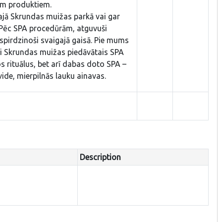
iem produktiem.
tajā Skrundas muižas parkā vai gar
 Pēc SPA procedūrām, atguvuši
 spirdzinoši svaigajā gaisā. Pie mums
elti Skrundas muižas piedāvātais SPA
os rituālus, bet arī dabas doto SPA –
ide, mierpilnās lauku ainavas.
Description