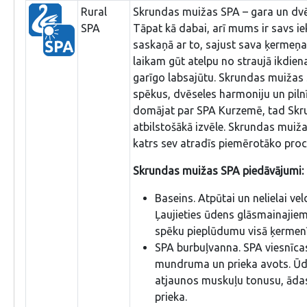
Rural
Skrundas muižas SPA – gara un dvē
SPA
Tāpat kā dabai, arī mums ir savs iek
saskaņā ar to, sajust sava ķermeņa
laikam gūt atelpu no straujā ikdiena
garīgo labsajūtu. Skrundas muižas 
spēkus, dvēseles harmoniju un pilnī
domājat par SPA Kurzemē, tad Skr
atbilstošākā izvēle. Skrundas muiž
katrs sev atradīs piemērotāko pro
Skrundas muižas SPA piedāvājumi:
Baseins. Atpūtai un nelielai ve
Ļaujieties ūdens glāsmainajiem
spēku pieplūdumu visā ķermenī
SPA burbuļvanna. SPA viesnīc
mundruma un prieka avots. Ūde
atjaunos muskuļu tonusu, ādas
prieka.