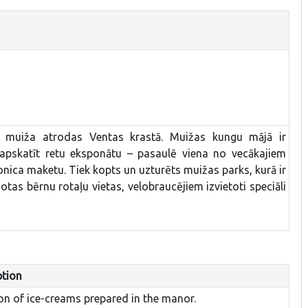
 muiža atrodas Ventas krastā. Muižas kungu mājā ir
 apskatīt retu eksponātu – pasaulē viena no vecākajiem
nica maketu. Tiek kopts un uzturēts muižas parks, kurā ir
dotas bērnu rotaļu vietas, velobraucējiem izvietoti speciāli
ption
ion of ice-creams prepared in the manor.