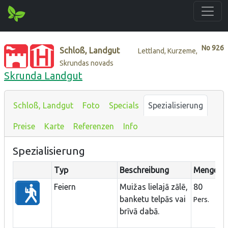
No
926
Schloß, Landgut
Lettland, Kurzeme,
Skrundas novads
Skrunda Landgut
Schloß, Landgut
Foto
Specials
Spezialisierung
Preise
Karte
Referenzen
Info
Spezialisierung
Typ
Beschreibung
Menge
E
Feiern
Muižas lielajā zālē,
80
banketu telpās vai
Pers.
brīvā dabā.