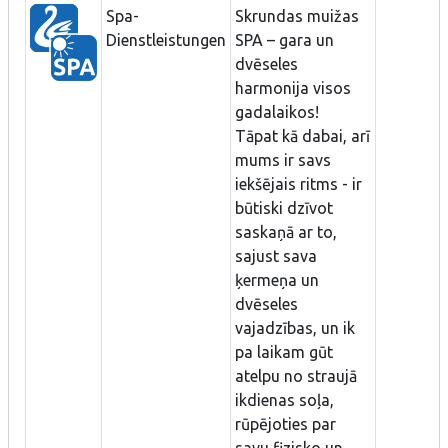
Spa-
Skrundas muižas
Dienstleistungen
SPA – gara un
dvēseles
harmonija visos
gadalaikos!
Tāpat kā dabai, arī
mums ir savs
iekšējais ritms - ir
būtiski dzīvot
saskaņā ar to,
sajust sava
ķermeņa un
dvēseles
vajadzības, un ik
pa laikam gūt
atelpu no straujā
ikdienas soļa,
rūpējoties par
savu fizisko un