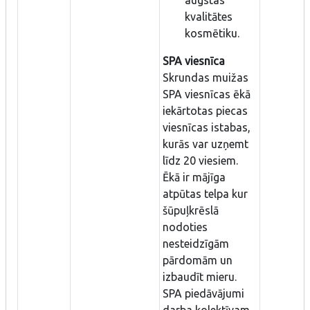
kvalitātes
kosmētiku.
SPA viesnīca
Skrundas muižas
SPA viesnīcas ēkā
iekārtotas piecas
viesnīcas istabas,
kurās var uzņemt
līdz 20 viesiem.
Ēkā ir mājīga
atpūtas telpa kur
šūpuļkrēslā
nodoties
nesteidzīgām
pārdomām un
izbaudīt mieru.
SPA piedāvājumi
darba kolektīvam