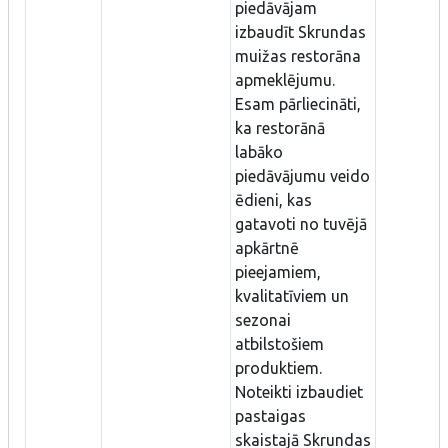
piedāvājam
izbaudīt Skrundas
muižas restorāna
apmeklējumu.
Esam pārliecināti,
ka restorānā
labāko
piedāvājumu veido
ēdieni, kas
gatavoti no tuvējā
apkārtnē
pieejamiem,
kvalitatīviem un
sezonai
atbilstošiem
produktiem.
Noteikti izbaudiet
pastaigas
skaistajā Skrundas