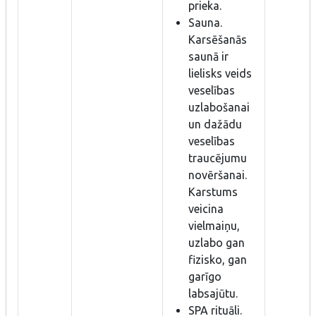
prieka.
Sauna.
Karsēšanās
saunā ir
lielisks veids
veselības
uzlabošanai
un dažādu
veselības
traucējumu
novēršanai.
Karstums
veicina
vielmaiņu,
uzlabo gan
fizisko, gan
garīgo
labsajūtu.
SPA rituāli.