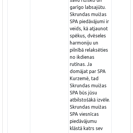
garīgo labsajūtu.
Skrundas muižas
SPA piedāvājumi ir
veids, kā atjaunot
spēkus, dvēseles
harmoniju un
pilnībā relaksēties
no ikdienas
rutīnas. Ja
domājat par SPA
Kurzemē, tad
Skrundas muižas
SPA būs jūsu
atbilstošākā izvēle.
Skrundas muižas
SPA viesnīcas
piedāvājumu
klāstā katrs sev