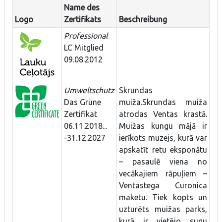
Name des
Logo
Zertifikats
Beschreibung
Professional
LC Mitglied
09.08.2012
Umweltschutz
Skrundas
Das Grüne
muiža.Skrundas muiža
Zertifikat
atrodas Ventas krastā.
06.11.2018...
Muižas kungu mājā ir
-31.12.2027
ierīkots muzejs, kurā var
apskatīt retu eksponātu
– pasaulē viena no
vecākajiem rāpuļiem –
Ventastega Curonica
maketu. Tiek kopts un
uzturēts muižas parks,
kurā ir vietējo sugu