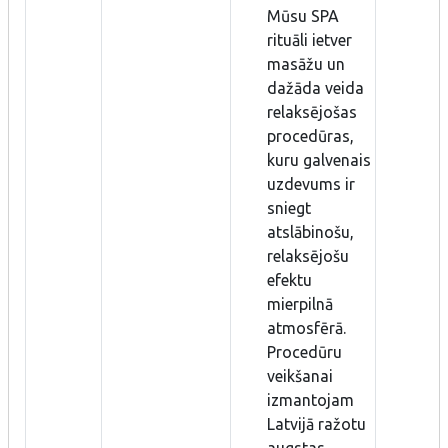
Mūsu SPA
rituāli ietver
masāžu un
dažāda veida
relaksējošas
procedūras,
kuru galvenais
uzdevums ir
sniegt
atslābinošu,
relaksējošu
efektu
mierpilnā
atmosfērā.
Procedūru
veikšanai
izmantojam
Latvijā ražotu
augstas