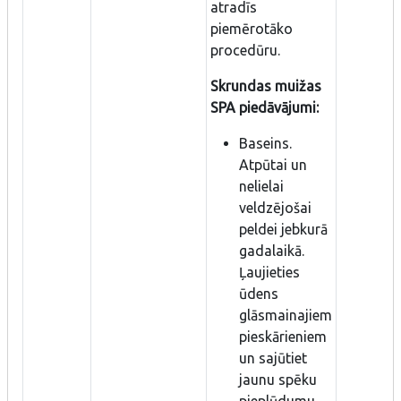
atradīs
piemērotāko
procedūru.
Skrundas muižas
SPA piedāvājumi:
Baseins.
Atpūtai un
nelielai
veldzējošai
peldei jebkurā
gadalaikā.
Ļaujieties
ūdens
glāsmainajiem
pieskārieniem
un sajūtiet
jaunu spēku
pieplūdumu