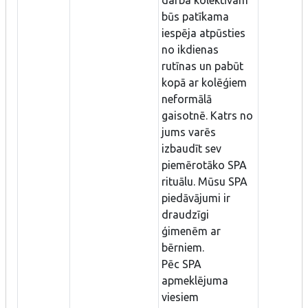
būs patīkama
iespēja atpūsties
no ikdienas
rutīnas un pabūt
kopā ar kolēģiem
neformālā
gaisotnē. Katrs no
jums varēs
izbaudīt sev
piemērotāko SPA
rituālu. Mūsu SPA
piedāvājumi ir
draudzīgi
ģimenēm ar
bērniem.
Pēc SPA
apmeklējuma
viesiem