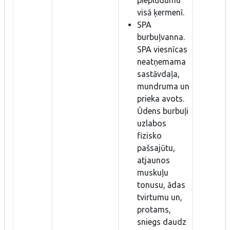
visā ķermenī.
SPA
burbuļvanna.
SPA viesnīcas
neatņemama
sastāvdaļa,
mundruma un
prieka avots.
Ūdens burbuļi
uzlabos
fizisko
pašsajūtu,
atjaunos
muskuļu
tonusu, ādas
tvirtumu un,
protams,
sniegs daudz