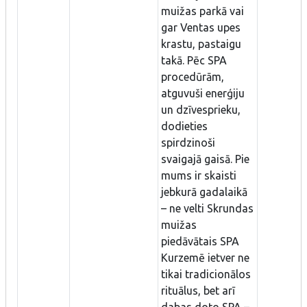
muižas parkā vai
gar Ventas upes
krastu, pastaigu
takā. Pēc SPA
procedūrām,
atguvuši enerģiju
un dzīvesprieku,
dodieties
spirdzinoši
svaigajā gaisā. Pie
mums ir skaisti
jebkurā gadalaikā
– ne velti Skrundas
muižas
piedāvātais SPA
Kurzemē ietver ne
tikai tradicionālos
rituālus, bet arī
dabas doto SPA –