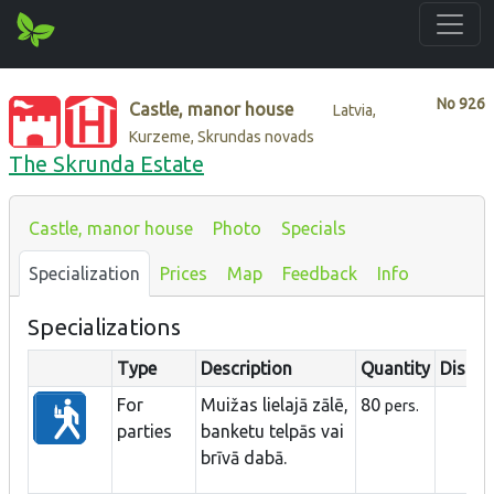
No
926
Castle, manor house
Latvia,
Kurzeme, Skrundas novads
The Skrunda Estate
Castle, manor house
Photo
Specials
Specialization
Prices
Map
Feedback
Info
Specializations
Type
Description
Quantity
Distan
For
Muižas lielajā zālē,
80
pers.
parties
banketu telpās vai
brīvā dabā.