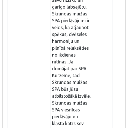
garīgo labsajūtu.
Skrundas muižas
SPA piedāvājumi ir
veids, kā atjaunot
spēkus, dvēseles
harmoniju un
pilnībā relaksēties
no ikdienas
rutīnas. Ja
domājat par SPA
Kurzemē, tad
Skrundas muižas
SPA būs jūsu
atbilstošākā izvēle.
Skrundas muižas
SPA viesnīcas
piedāvājumu
klāstā katrs sev