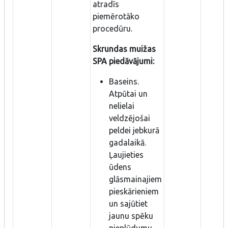
atradīs
piemērotāko
procedūru.
Skrundas muižas
SPA piedāvājumi:
Baseins.
Atpūtai un
nelielai
veldzējošai
peldei jebkurā
gadalaikā.
Ļaujieties
ūdens
glāsmainajiem
pieskārieniem
un sajūtiet
jaunu spēku
pieplūdumu