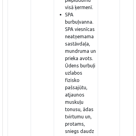
visā ķermenī.
SPA
burbuļvanna.
SPA viesnīcas
neatņemama
sastāvdaļa,
mundruma un
prieka avots.
Ūdens burbuļi
uzlabos
fizisko
pašsajūtu,
atjaunos
muskuļu
tonusu, ādas
tvirtumu un,
protams,
sniegs daudz