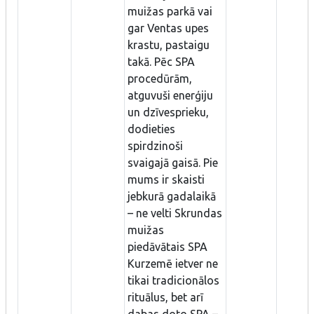
muižas parkā vai
gar Ventas upes
krastu, pastaigu
takā. Pēc SPA
procedūrām,
atguvuši enerģiju
un dzīvesprieku,
dodieties
spirdzinoši
svaigajā gaisā. Pie
mums ir skaisti
jebkurā gadalaikā
– ne velti Skrundas
muižas
piedāvātais SPA
Kurzemē ietver ne
tikai tradicionālos
rituālus, bet arī
dabas doto SPA –