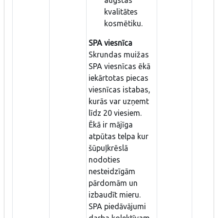
kvalitātes
kosmētiku.
SPA viesnīca
Skrundas muižas
SPA viesnīcas ēkā
iekārtotas piecas
viesnīcas istabas,
kurās var uzņemt
līdz 20 viesiem.
Ēkā ir mājīga
atpūtas telpa kur
šūpuļkrēslā
nodoties
nesteidzīgām
pārdomām un
izbaudīt mieru.
SPA piedāvājumi
darba kolektīvam