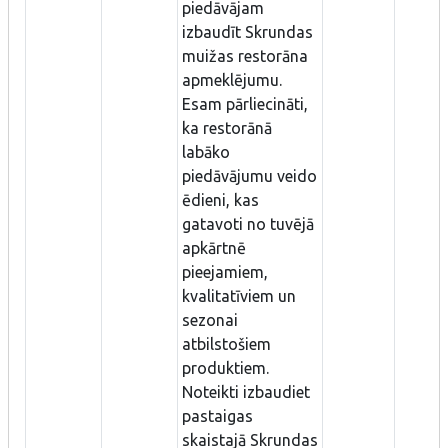
piedāvājam
izbaudīt Skrundas
muižas restorāna
apmeklējumu.
Esam pārliecināti,
ka restorānā
labāko
piedāvājumu veido
ēdieni, kas
gatavoti no tuvējā
apkārtnē
pieejamiem,
kvalitatīviem un
sezonai
atbilstošiem
produktiem.
Noteikti izbaudiet
pastaigas
skaistajā Skrundas