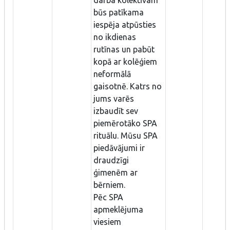
būs patīkama
iespēja atpūsties
no ikdienas
rutīnas un pabūt
kopā ar kolēģiem
neformālā
gaisotnē. Katrs no
jums varēs
izbaudīt sev
piemērotāko SPA
rituālu. Mūsu SPA
piedāvājumi ir
draudzīgi
ģimenēm ar
bērniem.
Pēc SPA
apmeklējuma
viesiem