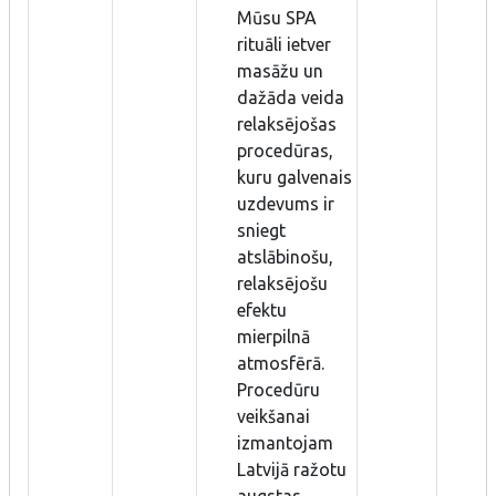
Mūsu SPA
rituāli ietver
masāžu un
dažāda veida
relaksējošas
procedūras,
kuru galvenais
uzdevums ir
sniegt
atslābinošu,
relaksējošu
efektu
mierpilnā
atmosfērā.
Procedūru
veikšanai
izmantojam
Latvijā ražotu
augstas