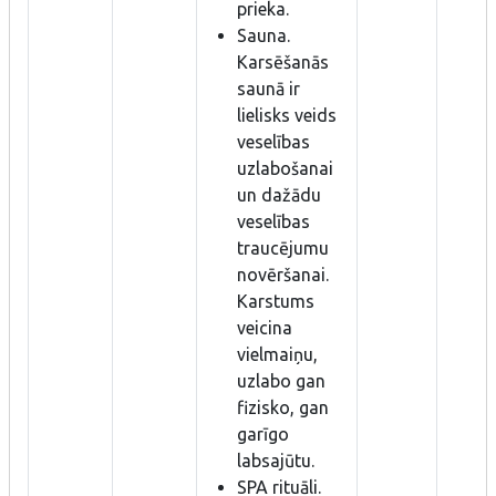
prieka.
Sauna.
Karsēšanās
saunā ir
lielisks veids
veselības
uzlabošanai
un dažādu
veselības
traucējumu
novēršanai.
Karstums
veicina
vielmaiņu,
uzlabo gan
fizisko, gan
garīgo
labsajūtu.
SPA rituāli.