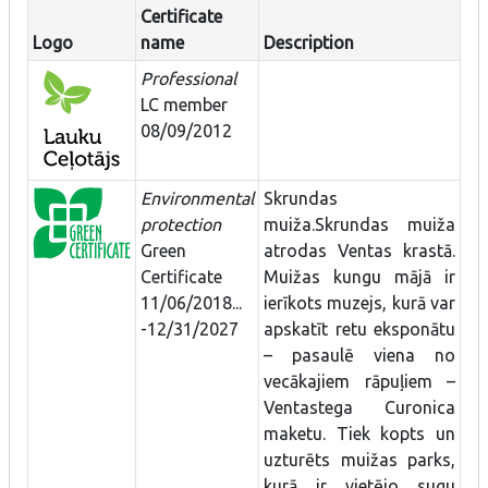
Certificate
Logo
name
Description
Professional
LC member
08/09/2012
Environmental
Skrundas
protection
muiža.Skrundas muiža
Green
atrodas Ventas krastā.
Certificate
Muižas kungu mājā ir
11/06/2018...
ierīkots muzejs, kurā var
-12/31/2027
apskatīt retu eksponātu
– pasaulē viena no
vecākajiem rāpuļiem –
Ventastega Curonica
maketu. Tiek kopts un
uzturēts muižas parks,
kurā ir vietējo sugu