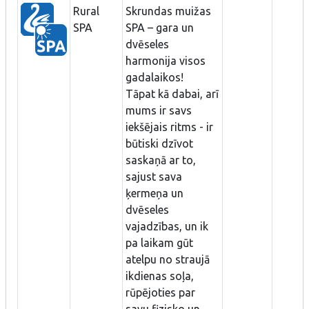
Rural
Skrundas muižas
SPA
SPA – gara un
dvēseles
harmonija visos
gadalaikos!
Tāpat kā dabai, arī
mums ir savs
iekšējais ritms - ir
būtiski dzīvot
saskaņā ar to,
sajust sava
ķermeņa un
dvēseles
vajadzības, un ik
pa laikam gūt
atelpu no straujā
ikdienas soļa,
rūpējoties par
savu fizisko un