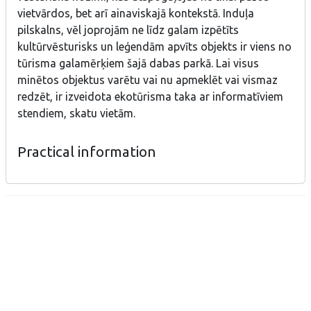
vietvārdos, bet arī ainaviskajā kontekstā. Induļa
pilskalns, vēl joprojām ne līdz galam izpētīts
kultūrvēsturisks un leģendām apvīts objekts ir viens no
tūrisma galamērķiem šajā dabas parkā. Lai visus
minētos objektus varētu vai nu apmeklēt vai vismaz
redzēt, ir izveidota ekotūrisma taka ar informatīviem
stendiem, skatu vietām.
Practical information