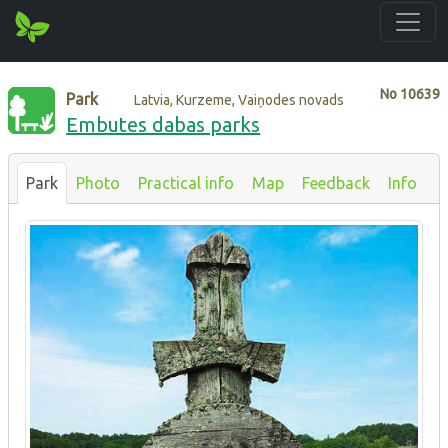
No
10639
Park
Latvia, Kurzeme, Vaiņodes novads
Embutes dabas parks
Park
Photo
Practical info
Map
Feedback
Info