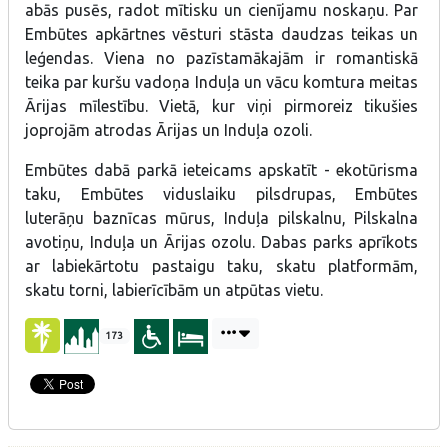
abās pusēs, radot mītisku un cienījamu noskaņu. Par
Embūtes apkārtnes vēsturi stāsta daudzas teikas un
leģendas. Viena no pazīstamākajām ir romantiskā
teika par kuršu vadoņa Induļa un vācu komtura meitas
Ārijas mīlestību. Vietā, kur viņi pirmoreiz tikušies
joprojām atrodas Ārijas un Induļa ozoli.
Embūtes dabā parkā ieteicams apskatīt - ekotūrisma
taku, Embūtes viduslaiku pilsdrupas, Embūtes
luterāņu baznīcas mūrus, Induļa pilskalnu, Pilskalna
avotiņu, Induļa un Ārijas ozolu. Dabas parks aprīkots
ar labiekārtotu pastaigu taku, skatu platformām,
skatu torni, labierīcībām un atpūtas vietu.
173