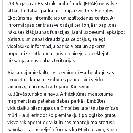
2006. gadā ar ES Strukturālo fondu (ERAF) un valsts
atbalstu dabas parka teritorijā izveidots Embūtes
Ekotūrisma informācijas un izglītošanas centrs. Ar
informācijas centra izveidi šajā teritorijā ir papildus
nākušas klāt jaunas funkcijas, jauni uzdevumi: apkalpot
tūristus un dabai draudzīgus ceļotājus, sniegt
visplašāko informāciju par šo vietu un apkārtni,
popularizēt atbildīga tūrisma pieeju apmeklējot
aizsargājamās dabas teritorijas.
Aizsargājamie kultūras pieminekļi – arheoloģiskas
senvietas, kopā ar Embūtes pauguraini veido
vienreizēju un neatkārtojamu Kurzemes
kultūrvēsturisko ainavu. Arhitektūras mantojuma
fragmentāras paliekas dabas parkā - Embūtes
viduslaiku pilsdrupas un Embūtes luterāņu baznīcas
mūri - ļauj ierindot šo pieminekļu tipoloģisko grupu
visvairāk apdraudētā kultūras mantojuma statusā.
Savukārt tādas reljefa formas kā Maitu grava, Kazu