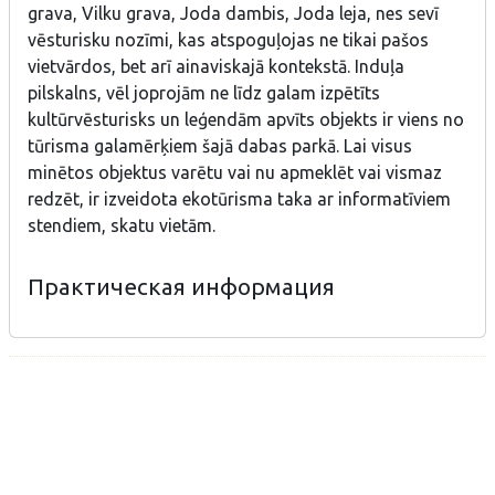
grava, Vilku grava, Joda dambis, Joda leja, nes sevī
vēsturisku nozīmi, kas atspoguļojas ne tikai pašos
vietvārdos, bet arī ainaviskajā kontekstā. Induļa
pilskalns, vēl joprojām ne līdz galam izpētīts
kultūrvēsturisks un leģendām apvīts objekts ir viens no
tūrisma galamērķiem šajā dabas parkā. Lai visus
minētos objektus varētu vai nu apmeklēt vai vismaz
redzēt, ir izveidota ekotūrisma taka ar informatīviem
stendiem, skatu vietām.
Практическая информация