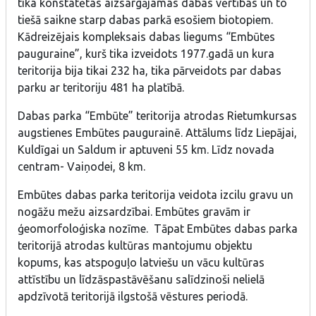
tika konstatētas aizsargājamas dabas vērtības un to
tiešā saikne starp dabas parkā esošiem biotopiem.
Kādreizējais kompleksais dabas liegums “Embūtes
pauguraine”, kurš tika izveidots 1977.gadā un kura
teritorija bija tikai 232 ha, tika pārveidots par dabas
parku ar teritoriju 481 ha platībā.
Dabas parka “Embūte” teritorija atrodas Rietumkursas
augstienes Embūtes paugurainē. Attālums līdz Liepājai,
Kuldīgai un Saldum ir aptuveni 55 km. Līdz novada
centram- Vaiņodei, 8 km.
Embūtes dabas parka teritorija veidota izcilu gravu un
nogāžu mežu aizsardzībai. Embūtes gravām ir
ģeomorfoloģiska nozīme. Tāpat Embūtes dabas parka
teritorijā atrodas kultūras mantojumu objektu
kopums, kas atspoguļo latviešu un vācu kultūras
attīstību un līdzāspastāvēšanu salīdzinoši nelielā
apdzīvotā teritorijā ilgstošā vēstures periodā.