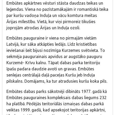
Embūtes apkārtnes vēsturi stāsta daudzas teikas un
leģendas. Viena no pazīstamākajām ir romantiskā teika
par kuršu vadoņa Induļa un vācu komtura meitas
Ārijas mīlestību. Vietā, kur viņi pirmoreiz tikušies
joprojām atrodas Ārijas un Induļa ozoli.
Embūtes pauguraine ir viena no pirmajām vietām
Latvijā, kur sāka atkāpties ledājs. Līdz kristietības
ieviešanai šeit bijusi nozīmīga Kurzemes svētvieta. To
sekmēja paugurainais apvidus ar augstāko pauguru
Kurzemē- Krīvu kalnu. Tāpat dabas parka teritoriju
īpašu padara daudzie avoti un gravas. Embūtes
senlejas centrālajā daļā paceļas Kuršu jeb Induļa
pilskalns. Domājams, ka tur atradusies kuršu koka pils.
Embūtes dabas parks sākotnēji dibināts 1977. gadā kā
Embūtes pauguraines kompleksais dabas liegums 232
ha platībā. Pēdējās teritoriālās izmaiņas dabas parkā
veiktas 1999. gadā, kad apsekojot teritorijas apkārtni,