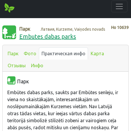
Нo
10639
Парк
Латвия, Kurzeme, Vaiņodes novads
Embutes dabas parks
Парк
Фото
Практическая инфо
Карта
Отзывы
Инфо
Парк
Embūtes dabas parks, saukts par Embūtes senleju, ir
viena no skaistākajām, interesantākajām un
noslēpumainākajām Kurzemes vietām. Nav Latvijā
otras tādas vietas, kur ieejas vārtus dabas parka
teritorijā simbolizē stilizēti zobeni ar vairogiem ceļa
abās pusēs, radot mītisku un cienījamu noskaņu. Par