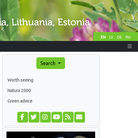
EN
LV
DE
RU
Search
Worth seeing
Natura 2000
Green advice