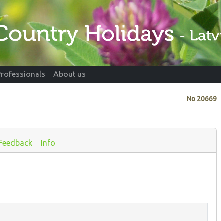
Professionals
About us
No
20669
Feedback
Info