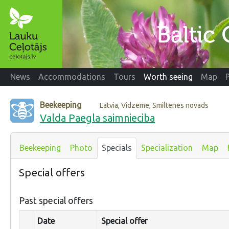
News
Accommodations
Tours
Worth seeing
Map
Beekeeping
Latvia, Vidzeme, Smiltenes novads
Valda Paegla saimnieciba
Beekeeping
Photo
Specials
Specialization
Map
Special offers
Past special offers
Date
Special offer