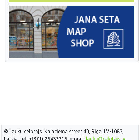
© Lauku celotajs, Kalnciema street 40, Riga, LV-1083,
Latvia, tel.: +(371) 26433316, e-mail:
lauku@celotajs.lv