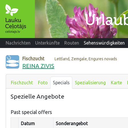
Nachrichten
Unterkünfte
Routen
Sehenswürdigkeiten
Fischzucht
Lettland, Zemgale, Engures novads
REINA ZIVIS
Fischzucht
Foto
Specials
Spezialisierung
Karte
Spezielle Angebote
Past special offers
Datum
Sonderangebot