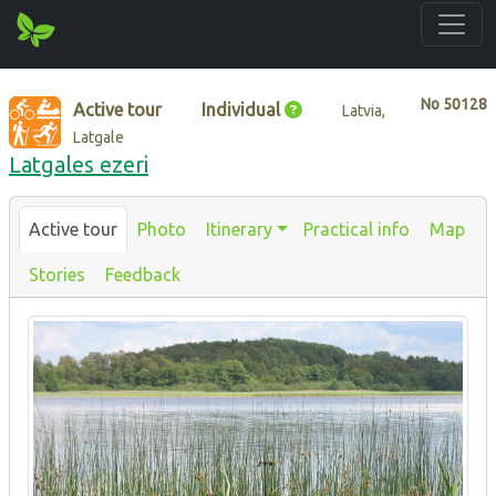
No
50128
Active tour
Individual
Latvia,
Latgale
Latgales ezeri
Active tour
Photo
Itinerary
Practical info
Map
Stories
Feedback