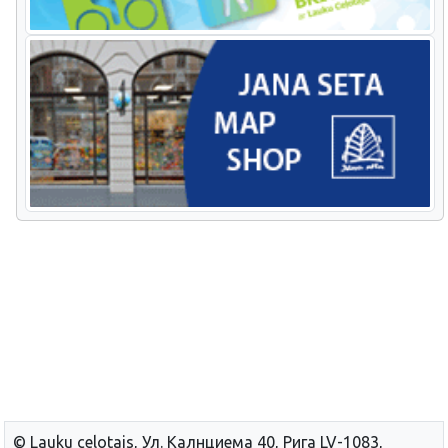
© Lauku сelotajs, Ул. Калнциема 40, Рига LV-1083,