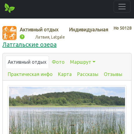
Нo
50128
Активный отдых
Индивидуальная
Латвия, Latgale
Латгальские озера
Активный отдых
Фото
Маршрут
Практическая инфо
Карта
Рассказы
Отзывы