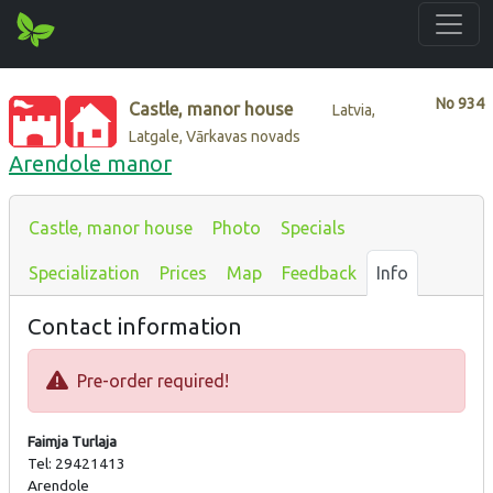
No
934
Castle, manor house
Latvia,
Latgale, Vārkavas novads
Arendole manor
Castle, manor house
Photo
Specials
Specialization
Prices
Map
Feedback
Info
Contact information
Pre-order required!
Faimja Turlaja
Tel: 29421413
Arendole