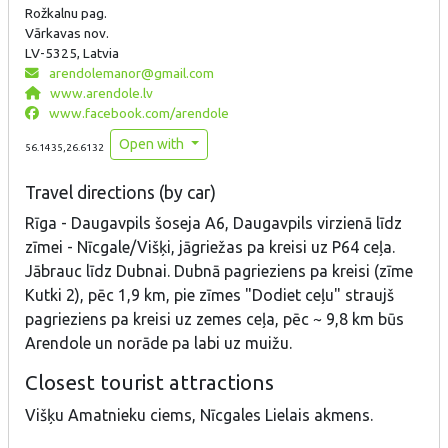
Rožkalnu pag.
Vārkavas nov.
LV-5325, Latvia
arendolemanor@gmail.com
www.arendole.lv
www.facebook.com/arendole
Open with
56.1435,26.6132
Travel directions (by car)
Rīga - Daugavpils šoseja A6, Daugavpils virzienā līdz
zīmei - Nīcgale/Višķi, jāgriežas pa kreisi uz P64 ceļa.
Jābrauc līdz Dubnai. Dubnā pagrieziens pa kreisi (zīme
Kutki 2), pēc 1,9 km, pie zīmes "Dodiet ceļu" straujš
pagrieziens pa kreisi uz zemes ceļa, pēc ~ 9,8 km būs
Arendole un norāde pa labi uz muižu.
Closest tourist attractions
Višķu Amatnieku ciems, Nīcgales Lielais akmens.