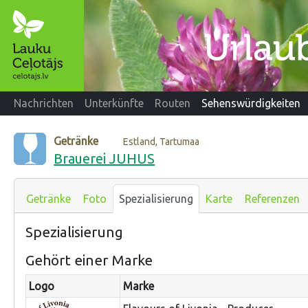
Nachrichten
Unterkünfte
Routen
Sehenswürdigkeiten
Getränke
Estland, Tartumaa
Brauerei JUHUS
Getränke
Foto
Spezialisierung
Karte
Referenzen
Spezialisierung
Gehört einer Marke
Logo
Marke