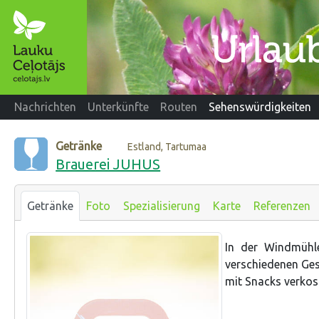
Nachrichten
Unterkünfte
Routen
Sehenswürdigkeiten
Getränke
Estland, Tartumaa
Brauerei JUHUS
Getränke
Foto
Spezialisierung
Karte
Referenzen
In der Windmühl
verschiedenen Ges
mit Snacks verkos