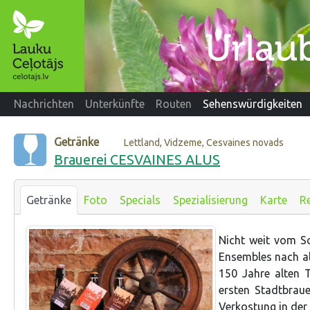
Nachrichten
Unterkünfte
Routen
Sehenswürdigkeiten
Getränke
Lettland, Vidzeme, Cesvaines novads
Brauerei CESVAINES ALUS
Getränke
Foto
Specials
Spezialisierung
Karte
R
Nicht weit vom S
Ensembles nach al
150 Jahre alten T
ersten Stadtbrau
Verkostung in der