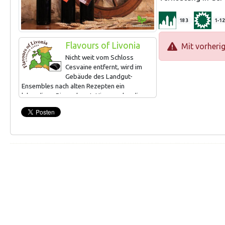
183
1-12
Flavours of Livonia
Mit vorheri
Nicht weit vom Schloss
Cesvaine entfernt, wird im
Gebäude des Landgut-
Ensembles nach alten Rezepten ein
lebendiges Bier gebraut. Hier werden die
150 Jahre alten Traditionen der Brauerei
wiederbelebt, die 1865 von der ersten
Stadtbrauerei aufgenommen wurden. Es
werden eine Führung und Verkostung in der
Brauerei angeboten.