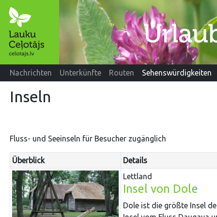
Nachrichten
Unterkünfte
Routen
Sehenswürdigkeiten
Inseln
Fluss- und Seeinseln für Besucher zugänglich
Überblick
Details
Lettland
Insel von Dole
Dole ist die größte Insel d
Insel vom Fluss Daugava u