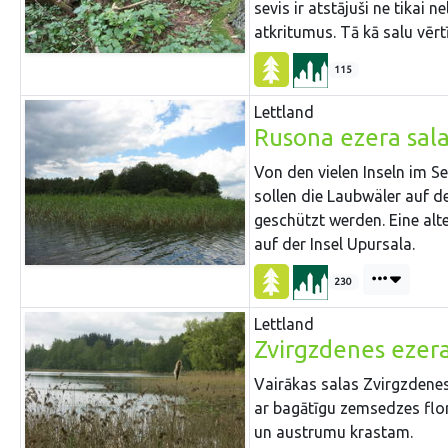
sevis ir atstājuši ne tikai
atkritumus. Tā kā salu vērtī
115
Lettland
Rusona ezera sal
Von den vielen Inseln im 
sollen die Laubwäler auf de
geschützt werden. Eine alte
auf der Insel Upursala.
230
Lettland
Zvirgzdenes ezera
Vairākas salas Zvirgzdenes 
ar bagātīgu zemsedzes flor
un austrumu krastam.