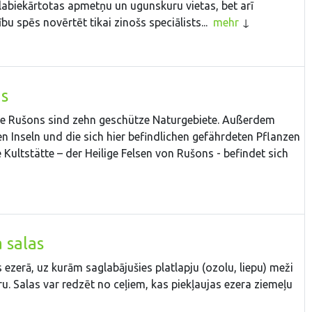
 nelabiekārtotas apmetņu un ugunskuru vietas, bet arī
bu spēs novērtēt tikai zinošs speciālists...
mehr
as
See Rušons sind zehn geschütze Naturgebiete. Außerdem
n Inseln und die sich hier befindlichen gefährdeten Pflanzen
 Kultstätte – der Heilige Felsen von Rušons - befindet sich
 salas
ezerā, uz kurām saglabājušies platlapju (ozolu, liepu) meži
u. Salas var redzēt no ceļiem, kas piekļaujas ezera ziemeļu