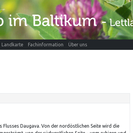
Landkarte
Fachinformation
Über uns
es Flusses Daugava. Von der nordöstlichen Seite wird die
mgeströmt, von der südwestlichen Seite – vom ruhigen und