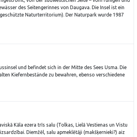
ässer des Seitengerinnes von Daugava. Die Insel ist ein
geschützte Naturterritorium). Der Naturpark wurde 1987
ussinsel und befindet sich in der Mitte des Sees Usma. Die
e alten Kiefernbestände zu bewahren, ebenso verschiedene
iskā Kāla ezera trīs salu (Tolkas, Lielā Vestienas un Vistu
zsardzībai. Diemžēl, salu apmeklētāji (makšķernieki?) aiz