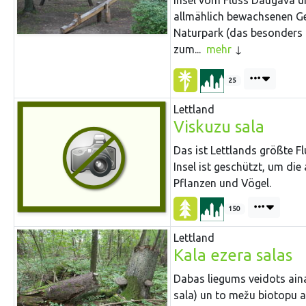
allmählich bewachsenen Gew
Naturpark (das besonders 
zum...
mehr
25
Lettland
Viskuzu sala
Das ist Lettlands größte Fl
Insel ist geschützt, um di
Pflanzen und Vögel.
150
Lettland
Kala ezera salas
Dabas liegums veidots ainav
sala) un to mežu biotopu ai