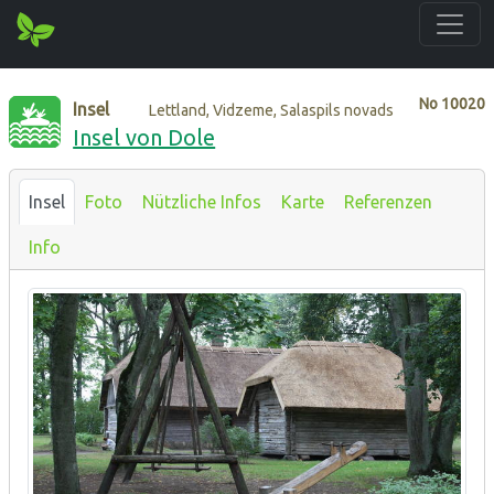
No
10020
Insel
Lettland, Vidzeme, Salaspils novads
Insel von Dole
Insel
Foto
Nützliche Infos
Karte
Referenzen
Info