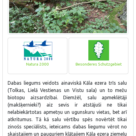
Natura 2000
Besonderes Schutzgebiet
Dabas liegums veidots ainaviskā Kāla ezera trīs salu
(Tolkas, Lielā Vestienas un Vistu sala) un to mežu
biotopu aizsardzībai. Diemžēl, salu apmeklētāji
(makšķernieki?) aiz sevis ir atstājuši ne tikai
nelabiekārtotas apmetņu un ugunskuru vietas, bet arī
atkritumus. Tā kā salu vērtību spēs novērtēt tikai
zinošs speciālists, ieteicams dabas liegumu vērot no
skaistajiem un pauguriem klātajiem Kāla ezera ziemeļu