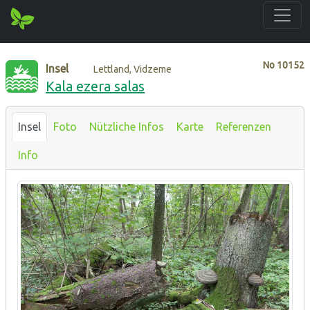
No
10152
Insel
Lettland, Vidzeme
Kala ezera salas
Insel
Foto
Nützliche Infos
Karte
Referenzen
Info