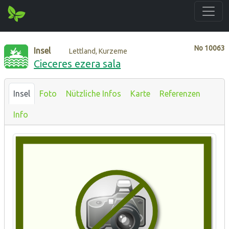
No
10063
Insel
Lettland, Kurzeme
Cieceres ezera sala
Insel
Foto
Nützliche Infos
Karte
Referenzen
Info