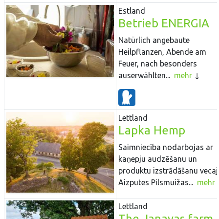
Estland
Betrieb ENERGIA
Natürlich angebaute
Heilpflanzen, Abende am
Feuer, nach besonders
auserwählten...
mehr
Lettland
Lapka Hemp
Saimniecība nodarbojas ar
kaņepju audzēšanu un
produktu izstrādāšanu vecaj
Aizputes Pilsmuižas...
mehr
Lettland
The Janavas farm