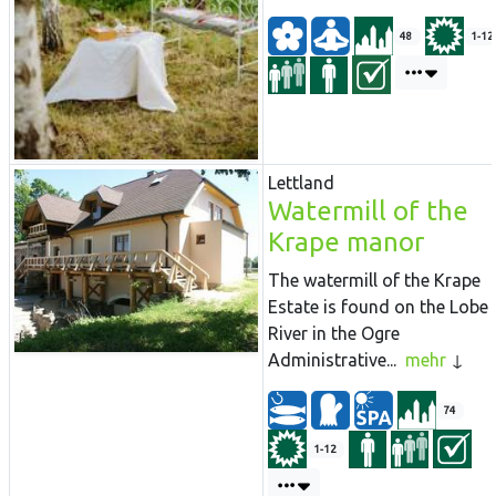
48
1-12
Lettland
Watermill of the
Krape manor
The watermill of the Krape
Estate is found on the Lobe
River in the Ogre
Administrative...
mehr
74
1-12