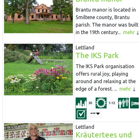
Brantu manor is located in
Smiltene county, Brantu
parish. The manor was built
in the 19th century...
mehr
Lettland
The IKS Park
The
IKS
Park
organisation
offers rural joy, playing
around and relaxing at the
edge of a forest. ...
mehr
30
1-12
Lettland
Kräutertees und