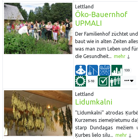
Lettland
Öko-Bauernhof
UPMALI
Der Familienhof züchtet und
baut wie in alten Zeiten alles
was man zum Leben und für
die Gesundheit...
mehr
133
5-10
Lettland
Lidumkalni
"Līdumkalni" atrodas Ķurbē
Kurzemes ziemeļrietumu daļ
starp Dundagas mežiem 
Ķurbes lielo silu...
mehr