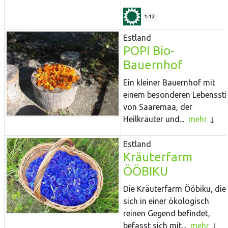
1-12
Estland
POPI Bio-
Bauernhof
Ein kleiner Bauernhof mit
einem besonderen Lebenssti
von Saaremaa, der
Heilkräuter und...
mehr
Estland
Kräuterfarm
ÖÖBIKU
Die Kräuterfarm Ööbiku, die
sich in einer ökologisch
reinen Gegend befindet,
befasst sich mit...
mehr