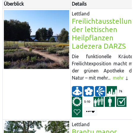
Überblick
Details
Lettland
Freilichtausstellun
der lettischen
Heilpflanzen
Ladezera DARZS
Die funktionelle Kräute
Freilichtexposition macht m
der grünen Apotheke d
Natur – mit mehr...
mehr
76
5-10
Lettland
Brantu manor