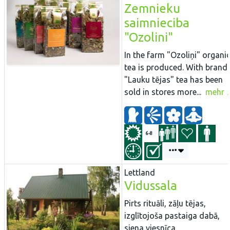
Zemnieku
saimnieciba
"Ozolini"
In the farm "Ozoliņi" organi
tea is produced. With brand
"Lauku tējas" tea has been
sold in stores more...
mehr
6-8
Lettland
Vidussala
Pirts rituāli, zāļu tējas,
izglītojoša pastaiga dabā,
siena viesnīca.