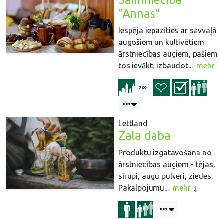
"Annas"
Iespēja iepazīties ar savvaļā
augošiem un kultivētiem
ārstniecības augiem, pašiem
tos ievākt, izbaudot...
mehr
269
Lettland
Zala daba
Produktu izgatavošana no
ārstniecības augiem - tējas,
sīrupi, augu pulveri, ziedes.
Pakalpojumu...
mehr