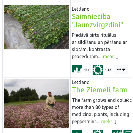
Lettland
Saimnieciba
"Jaunzvirgzdini"
Piedāvā pirts rituālus
ar sildīšanu un pēršanu ar
slotām, kontrasta
procedūrām...
mehr
186
1-12
Lettland
The Ziemeli farm
The farm grows and collect
more than 80 types of
medicinal plants, including
peppermint...
mehr