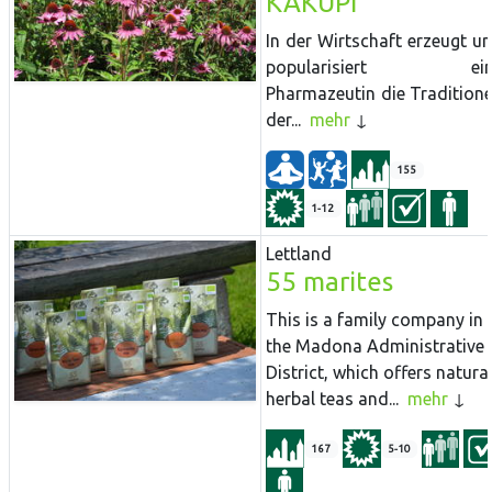
KAKUPI
In der Wirtschaft erzeugt u
popularisiert ein
Pharmazeutin die Tradition
der...
mehr
155
1-12
Lettland
55 marites
This is a family company in
the Madona Administrative
District, which offers natura
herbal teas and...
mehr
167
5-10