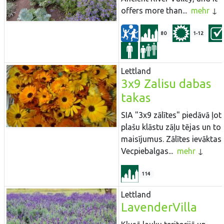
offers more than...
mehr
80
1-12
Lettland
3x9 Zalisu dabas
takas
SIA "3x9 zālītes" piedāvā ļoti
plašu klāstu zāļu tējas un to
maisījumus. Zālītes ievāktas
Vecpiebalgas...
mehr
114
Lettland
LavenderVilla