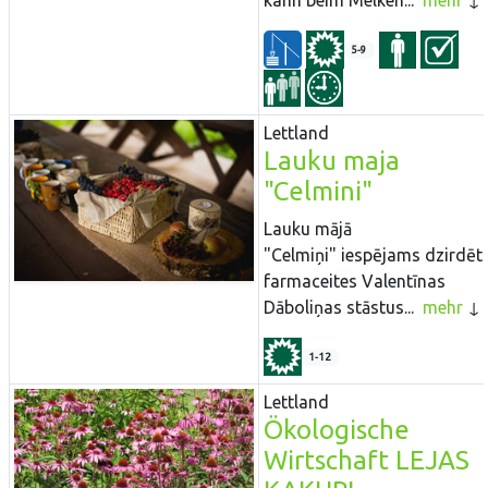
kann beim Melken...
mehr
5-9
Lettland
Lauku maja
"Celmini"
Lauku mājā
"Celmiņi" iespējams dzirdēt
farmaceites Valentīnas
Dāboliņas stāstus...
mehr
1-12
Lettland
Ökologische
Wirtschaft LEJAS