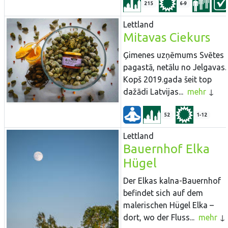
215
6-9
Lettland
Mitavas Ciekurs
Ģimenes uzņēmums Svētes
pagastā, netālu no Jelgavas.
Kopš 2019.gada šeit top
dažādi Latvijas...
mehr
52
1-12
Lettland
Bauernhof Elka
Hügel
Der Elkas kalna-Bauernhof
befindet sich auf dem
malerischen Hügel Elka –
dort, wo der Fluss...
mehr