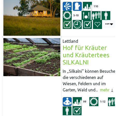
110
5-10
Lettland
Hof für Kräuter
und Kräutertees
SILKALNI
In „Silkalni” können Besuche
die verschiedenen auf
Wiesen, Feldern und im
Garten, Wald und...
mehr
99
1-12