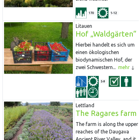
170
1-12
Litauen
Hof „Waldgärten“
Hierbei handelt es sich um
einen ökologischen
biodynamischen Hof, der
zwei Schwestern...
mehr
5-9
Lettland
The Ragares farm
The farm is along the upper
reaches of the Daugava
Ancient River Valley, and it