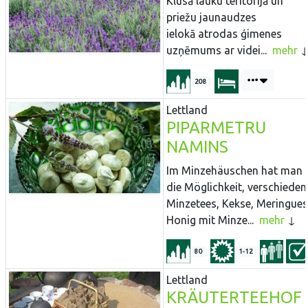
Klusā lauku teritorijā un
priežu jaunaudzes
ielokā atrodas ģimenes
uzņēmums ar videi...
mehr
208
Lettland
PIPARMETRU
NAMINS
Im Minzehäuschen hat man
die Möglichkeit, verschieden
Minzetees, Kekse, Meringues
Honig mit Minze...
mehr
80
1-12
Lettland
KRÄUTERTEEHOF