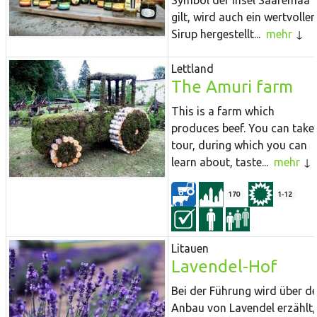
Symbol der Insel Saaremaa
gilt, wird auch ein wertvoller
Sirup hergestellt...
mehr
Lettland
The Amuri farm
This is a farm which
produces beef. You can take
tour, during which you can
learn about, taste...
mehr
170
1-12
Litauen
Lavendel-Hof
Bei der Führung wird über d
Anbau von Lavendel erzählt,