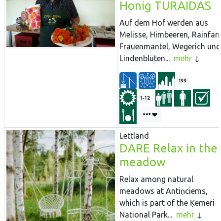
Honig TURAIDAS
Auf dem Hof werden aus
Melisse, Himbeeren, Rainfarn
Frauenmantel, Wegerich und
Lindenblüten...
mehr
199
1-12
Lettland
DARE Relax in the
meadow
Relax among natural
meadows at Antiņciems,
which is part of the Ķemeri
National Park...
mehr