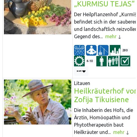
„KURMISU TEJAS“
Der Heilpflanzenhof „Kurmīš
befindet sich in der saubere
und landschaftlich reizvolle
Gegend des...
mehr
280
4-10
Litauen
Heilkräuterhof vo
Zofija Tikuisiene
Die Inhaberin des Hofs, die
Ärztin, Homöopathin und
Phytotherapeutin baut
Heilkräuter und...
mehr