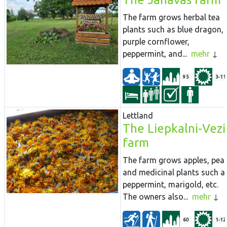
The farm grows herbal tea
plants such as blue dragon,
purple cornflower,
peppermint, and...
mehr
95
3-11
Lettland
The Liepkalni-Vezi
farm
The farm grows apples, pea
and medicinal plants such a
peppermint, marigold, etc.
The owners also...
mehr
60
1-12