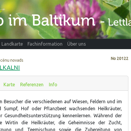
Landkarte
Fachinformation
Über uns
No
20122
ocēnu novads
SILKALNI
Karte
Referenzen
Info
nen Besucher die verschiedenen auf Wiesen, Feldern und im
 Sumpf, Hof oder Pflanzbeet wachsenden Heilkräuter,
r Gesundheitsunterstützung kennenlernen. Während der
e Wirtin die Heilkräuter, die Geheimnisse der Zucht,
knung und Teemischung sowie die Zubereitung von