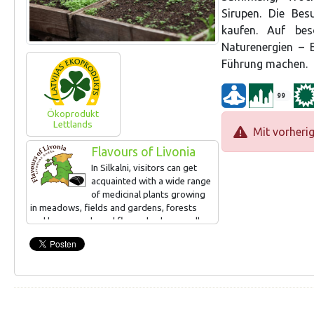
Sirupen. Die Bes
kaufen. Auf be
Naturenergien – 
Führung machen.
99
Ökoprodukt
Lettlands
Mit vorheri
Flavours of Livonia
In Silkalni, visitors can get
acquainted with a wide range
of medicinal plants growing
in meadows, fields and gardens, forests
and bogs, yards and flower beds, as well as
their use in maintaining health. During the
excursions, the hostess introduces the
secrets of medicinal plants, their cultivation,
collection, drying and preparation of tea
mixtures, syrups and extracts. Tourists can
taste and buy herbal teas on the farm.