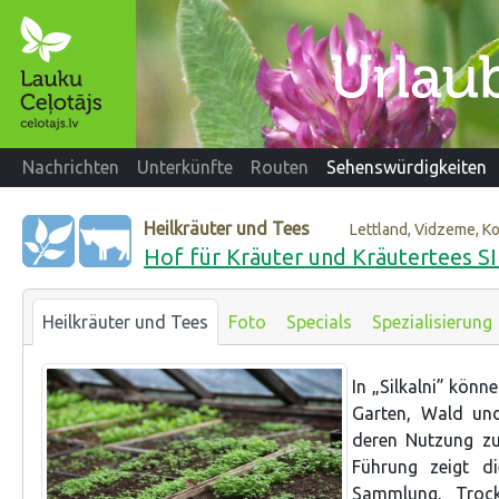
Nachrichten
Unterkünfte
Routen
Sehenswürdigkeiten
Heilkräuter und Tees
Lettland, Vidzeme, K
Hof für Kräuter und Kräutertees 
Heilkräuter und Tees
Foto
Specials
Spezialisierung
In „Silkalni” kön
Garten, Wald und
deren Nutzung zu
Führung zeigt di
Sammlung, Troc