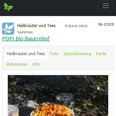
No
22029
Heilkräuter und Tees
Estland, West,
Saaremaa
POPI Bio-Bauernhof
Heilkräuter und Tees
Foto
Spezialisierung
Karte
Referenzen
Info