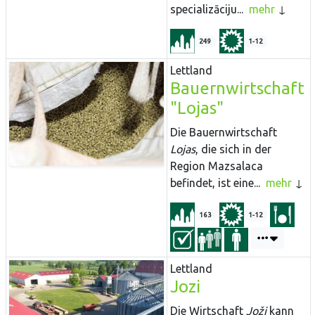
specializāciju...
mehr
249
1-12
Lettland
Bauernwirtschaft
"Lojas"
Die Bauernwirtschaft
Lojas
, die sich in der
Region Mazsalaca
befindet, ist eine...
mehr
163
1-12
Lettland
Jozi
Die Wirtschaft
Joži
kann