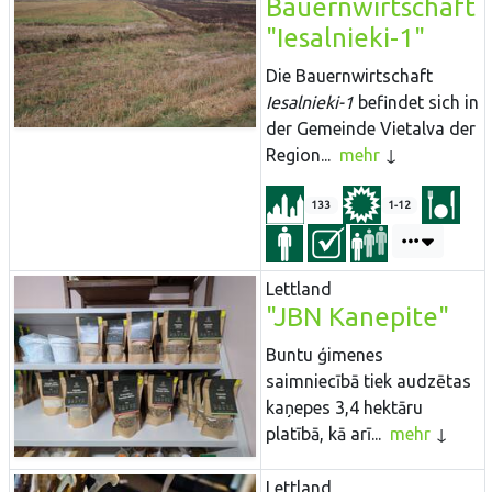
Bauernwirtschaft
"Iesalnieki-1"
Die Bauernwirtschaft
Iesalnieki-1
befindet sich in
der Gemeinde Vietalva der
Region...
mehr
133
1-12
Lettland
"JBN Kanepite"
Buntu ģimenes
saimniecībā tiek audzētas
kaņepes 3,4 hektāru
platībā, kā arī...
mehr
Lettland