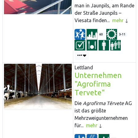
man in Jaunpils, am Rande
der Straße Jaunpils –
Viesata finden...
mehr
60
3-11
Lettland
Unternehmen
"Agrofirma
Tervete"
Die
Agrofirma Tērvete
AG
ist das größte
Mehrzweigunternehmen
für...
mehr