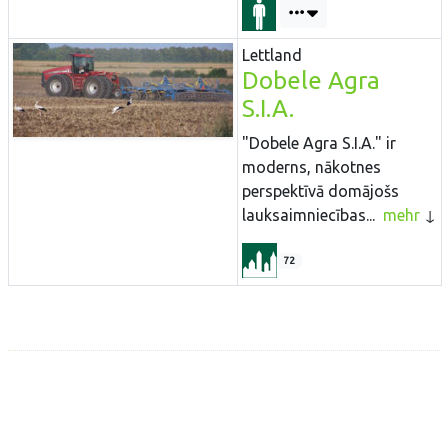
Lettland
Dobele Agra
S.I.A.
"Dobele Agra S.I.A." ir
moderns, nākotnes
perspektīvā domājošs
lauksaimniecības...
mehr
72