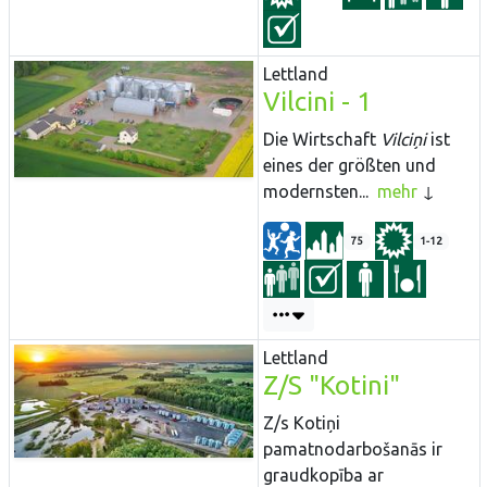
Lettland
Vilcini - 1
Die Wirtschaft
Vilciņi
ist
eines der größten und
modernsten...
mehr
75
1-12
Lettland
Z/S "Kotini"
Z/s Kotiņi
pamatnodarbošanās ir
graudkopība ar