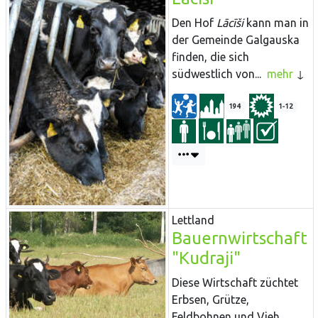
Den Hof
Lācīši
kann man in
der Gemeinde Galgauska
finden, die sich
südwestlich von...
mehr
194
1-12
Lettland
Bauernwirtschaft
"Kudraji"
Diese Wirtschaft züchtet
Erbsen, Grütze,
Feldbohnen und Vieh.