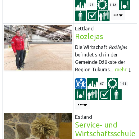
195
1-12
Lettland
Rozlejas
Die Wirtschaft
Rožlejas
befindet sich in der
Gemeinde Džūkste der
Region Tukums...
mehr
67
1-12
Estland
Service- und
Wirtschaftsschule