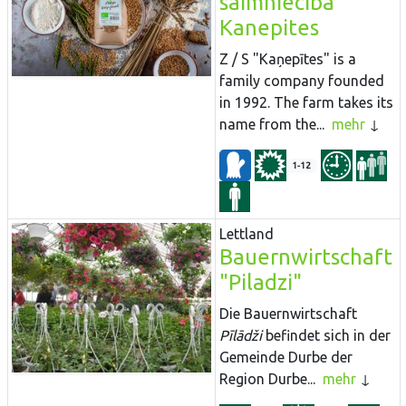
saimnieciba
Kanepites
Z / S "Kaņepītes" is a
family company founded
in 1992. The farm takes its
name from the...
mehr
1-12
Lettland
Bauernwirtschaft
"Piladzi"
Die Bauernwirtschaft
Pīlādži
befindet sich in der
Gemeinde Durbe der
Region Durbe...
mehr