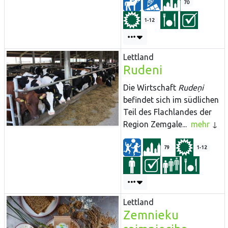
70
1-12
Lettland
Rudeni
Die Wirtschaft
Rudeņi
befindet sich im südlichen
Teil des Flachlandes der
Region Zemgale...
mehr
79
1-12
Lettland
Zemnieku