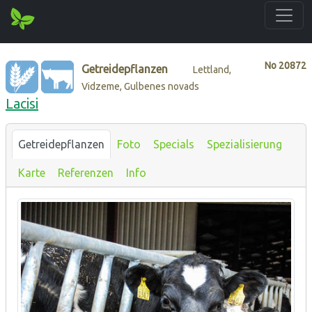
No
20872
Getreidepflanzen
Lettland,
Vidzeme, Gulbenes novads
Lacisi
Getreidepflanzen
Foto
Specials
Spezialisierung
Karte
Referenzen
Info