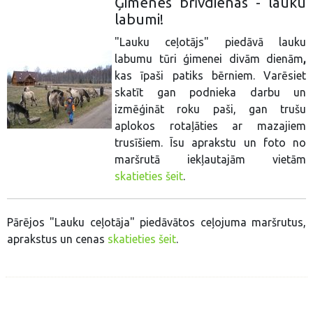
Ģimenes brīvdienas - lauku
labumi!
"Lauku ceļotājs" piedāvā lauku
labumu tūri ģimenei divām dienām
,
kas īpaši patiks bērniem. Varēsiet
skatīt gan podnieka darbu un
izmēģināt roku paši, gan trušu
aplokos rotaļāties ar mazajiem
trusīšiem. Īsu aprakstu un foto no
maršrutā iekļautajām vietām
skatieties šeit
.
Pārējos "Lauku ceļotāja" piedāvātos ceļojuma maršrutus,
aprakstus un cenas
skatieties šeit
.