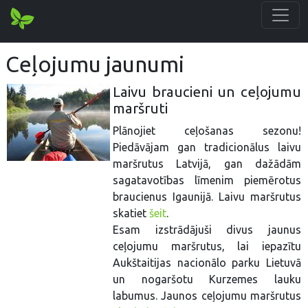
Ceļojumu jaunumi
Laivu braucieni un ceļojumu
maršruti
Plānojiet ceļošanas sezonu!
Piedāvājam gan tradicionālus laivu
maršrutus Latvijā, gan dažādām
sagatavotības līmenim piemērotus
braucienus Igaunijā. Laivu maršrutus
skatiet
šeit
.
Esam izstrādājuši divus jaunus
ceļojumu maršrutus, lai iepazītu
Aukštaitijas nacionālo parku Lietuvā
un nogaršotu Kurzemes lauku
labumus. Jaunos ceļojumu maršrutus