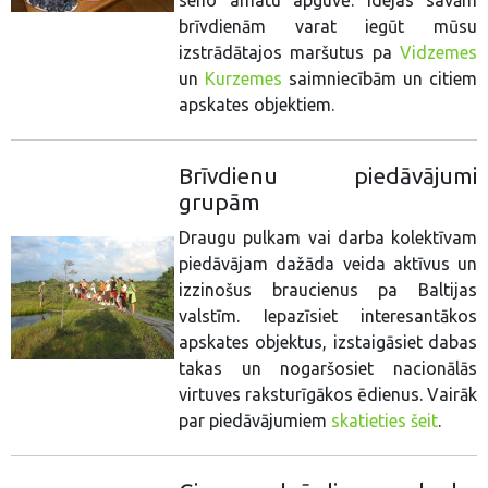
seno amatu apguvē. Idejas savām
brīvdienām varat iegūt mūsu
izstrādātajos maršutus pa
Vidzemes
un
Kurzemes
saimniecībām un citiem
apskates objektiem.
Brīvdienu piedāvājumi
grupām
Draugu pulkam vai darba kolektīvam
piedāvājam dažāda veida aktīvus un
izzinošus braucienus pa Baltijas
valstīm. Iepazīsiet interesantākos
apskates objektus, izstaigāsiet dabas
takas un nogaršosiet nacionālās
virtuves raksturīgākos ēdienus. Vairāk
par piedāvājumiem
skatieties šeit
.