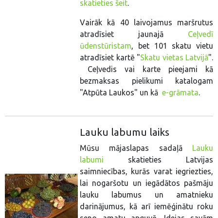
skatieties šeit
.
Vairāk kā 40 laivojamus maršrutus
atradīsiet jaunajā
Ceļvedī
ūdenstūristam
, bet 101 skatu vietu
atradīsiet kartē "
Skatu vietas Latvijā
".
Ceļvedis vai karte pieejami kā
bezmaksas pielikumi katalogam
"Atpūta Laukos" un kā
e-grāmata
.
Lauku labumu laiks
Mūsu mājaslapas sadaļā
Lauku
labumi
skatieties Latvijas
saimniecības, kurās varat iegriezties,
lai nogaršotu un iegādātos pašmāju
lauku labumus un amatnieku
darinājumus, kā arī iemēģinātu roku