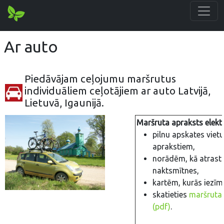
Ar auto
Piedāvājam ceļojumu maršrutus
individuāliem ceļotājiem ar auto Latvijā,
Lietuvā, Igaunijā.
Maršruta apraksts elektr
pilnu apskates viet
aprakstiem,
norādēm, kā atrast 
naktsmītnes,
kartēm, kurās iezīm
skatieties
maršruta 
(pdf)
.