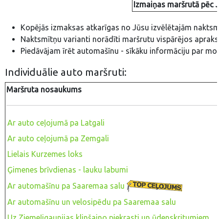
Izmaiņas maršrutā pēc 
Kopējās izmaksas atkarīgas no Jūsu izvēlētajām naktsm
Naktsmītņu varianti norādīti maršrutu vispārējos aprak
Piedāvājam īrēt automašīnu - sīkāku informāciju par m
Individuālie auto maršruti:
Maršruta nosaukums
Ar auto ceļojumā pa Latgali
Ar auto ceļojumā pa Zemgali
Lielais Kurzemes loks
Ģimenes brīvdienas - lauku labumi
Ar automašīnu pa Saaremaa salu
Ar automašīnu un velosipēdu pa Saaremaa salu
Uz Ziemeļigaunijas klinšaino piekrasti un ūdenskritumiem