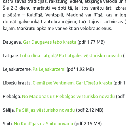
katrā savas tradīcijas, raksturīgi ēdieni, atšķirīga valoda un 
Šie 2-3 dienu maršruti veidoti tā, lai tos varētu ērti izbra
pilsētām – Kuldīgā, Ventspilī, Madonā vai Rīgā, kas ir l
domāti galvenokārt autobraucējiem, taču tajos ir arī vietas (p
kājām. Maršrutu apkaimē var veikt arī velobraucienus.
Daugava.
Gar Daugavas labo krastu
(pdf 1.77 MB)
Latgale.
Loba dīna Latgolā! Pa Latgales vēsturisko novadu
(p
Lejaskurzeme.
Pa Lejaskurzemi
(pdf 1.92 MB)
Lībiešu krasts.
Ciemā pie Ventiņiem. Gar Lībiešu krastu
(pdf 1
Piebalga.
No Madonas uz Piebalgas vēsturisko novadu
(pdf 
Sēlija.
Pa Sēlijas vēsturisko novadu
(pdf 2.12 MB)
Suiti.
No Kuldīgas uz Suitu novadu
(pdf 2.15 MB)