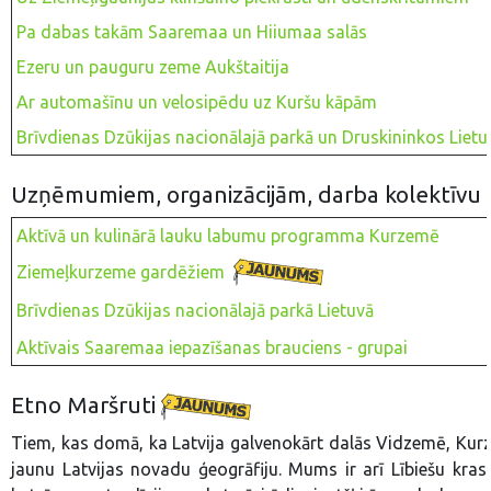
Pa dabas takām Saaremaa un Hiiumaa salās
Ezeru un pauguru zeme Aukštaitija
Ar automašīnu un velosipēdu uz Kuršu kāpām
Brīvdienas Dzūkijas nacionālajā parkā un Druskininkos Lietu
Uzņēmumiem, organizācijām, darba kolektīvu
Aktīvā un kulinārā lauku labumu programma Kurzemē
Ziemeļkurzeme gardēžiem
Brīvdienas Dzūkijas nacionālajā parkā Lietuvā
Aktīvais Saaremaa iepazīšanas brauciens - grupai
Etno Maršruti
Tiem, kas domā, ka Latvija galvenokārt dalās Vidzemē, Kurz
jaunu Latvijas novadu ģeogrāfiju. Mums ir arī Lībiešu krast