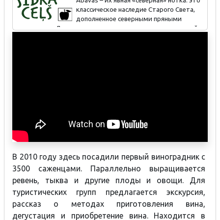
Abavas – их явная «северная» нотка: это
классическое наследие Старого Света,
дополненное северными пряными
растениями. Для продукции характерен плодово-ягодный
вкус и смелые творческие сочетания. Посещение
производства, дегустация. Сидры, вина и другие напитки
можно приобретать круглый год в магазине при
производстве.
В 2010 году здесь посадили первый виноградник с
3500 саженцами. Параллельно выращивается
ревень, тыква и другие плоды и овощи. Для
туристических групп предлагается экскурсия,
рассказ о методах приготовления вина,
дегустация и приобретение вина. Находится в