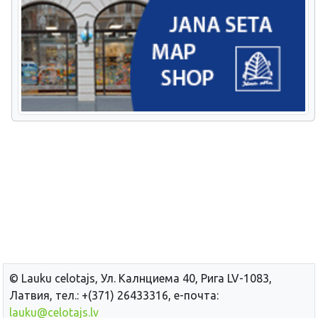
© Lauku сelotajs, Ул. Калнциема 40, Рига LV-1083,
Латвия, тел.: +(371) 26433316, е-почта:
lauku@celotajs.lv