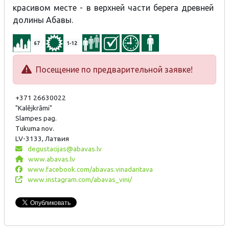
красивом месте - в верхней части берега древней
долины Абавы.
67
1-12
Посещение по предварительной заявке!
+371 26630022
"Kalējkrāmi"
Slampes pag.
Tukuma nov.
LV-3133, Латвия
degustacijas@abavas.lv
www.abavas.lv
www.facebook.com/abavas.vinadaritava
www.instagram.com/abavas_vini/