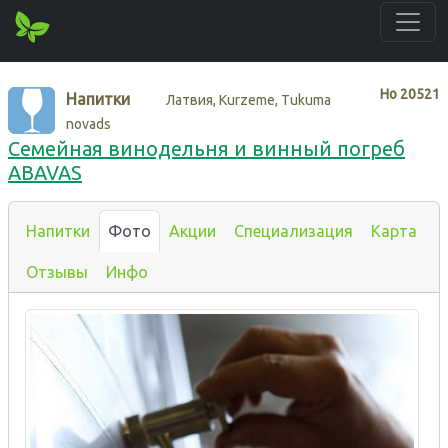
Нo
20521
Напитки
Латвия, Kurzeme, Tukuma
novads
Семейная винодельня и винный погреб
ABAVAS
Напитки
Фото
Акции
Специализация
Карта
Отзывы
Инфо