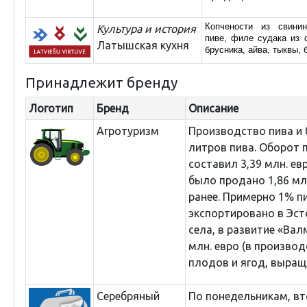
Копчености из свин
Культура и история
пиве,
филе судака из о
Латышская кухня
брусника, айва, тыквы, 
Принадлежит бренду
Логотип
Бренд
Описание
Агротуризм
Производство пива и б
литров пива. Оборот 
составил 3,39 млн. евр
было продано 1,86 мл
ранее. Примерно 1% п
экспортировано в Эст
села, в развитие «Ва
млн. евро (в произво
плодов и ягод, выраще
Серебряный
По понедельникам, вт