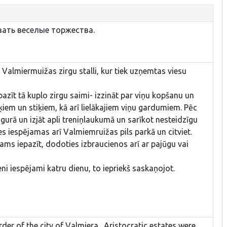
ать веселые торжества.
t Valmiermuižas zirgu stalli, kur tiek uzņemtas viesu
epazīt tā kuplo zirgu saimi- izzināt par viņu kopšanu un
iem un stiķiem, kā arī lielākajiem viņu gardumiem. Pēc
gurā un izjāt apli treniņlaukumā un sarīkot nesteidzīgu
des iespējamas arī Valmiemruižas pils parkā un citviet.
ams iepazīt, dodoties izbraucienos arī ar pajūgu vai
ieni iespējami katru dienu, to iepriekš saskaņojot.
der of the city of Valmiera. Aristocratic estates were