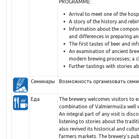
PROGRAMME:
Arrival to meet one of the hosp
A story of the history and rebir
Information about the componen
and differences in preparing a
The first tastes of beer and in
An examination of ancient brew
modern brewing processes; a ch
Further tastings with stories a
Семинары
Возможность организовать семи
Еда
The brewery welcomes visitors to ex
combination of Valmiermuiža well wa
An integral part of any visit is di
listening to stories about the tradi
also revived its historical and cult
farmers markets. The brewery’s pub 