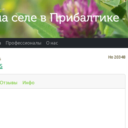
а
Профессионалы
О нас
Нo
20348
s
S
Отзывы
Инфо