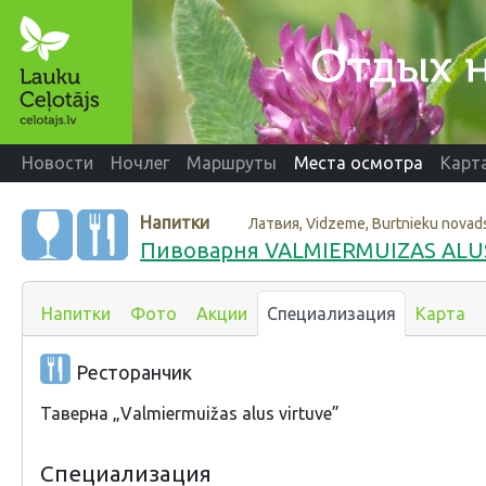
Новости
Ночлег
Маршруты
Места осмотра
Карт
Напитки
Латвия, Vidzeme, Burtnieku novad
Пивоварня VALMIERMUIZAS ALU
Напитки
Фото
Акции
Специализация
Карта
Ресторанчик
Таверна „Valmiermuižas alus virtuve”
Специализация