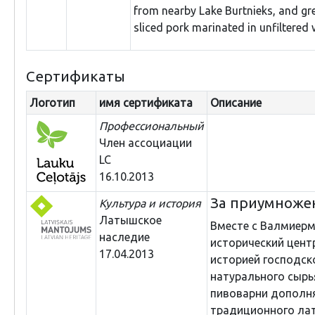
from nearby Lake Burtnieks, and gre
sliced pork marinated in unfiltered 
Сертификаты
Логотип
имя сертификата
Описание
Профессиональный
Член ассоциации
LC
16.10.2013
За приумноже
Культура и история
Латышское
Вместе с Валмиерм
наследие
исторический цент
17.04.2013
историей господск
натурального сырь
пивоварни дополня
традиционного ла