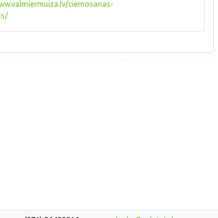
www.valmiermuiza.lv/ciemosanas-
as/