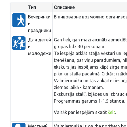
Тип
Описание
Вечеринки
В пивоварне возможно организов
и
праздники
Для детей
Gan lieli, gan mazi aicināti apmeklē
и
grupas līdz 30 personām.
молодежи
Te iespēja atklāt staļļa vēsturi un i
trenēšanu, par viņu paradumiem, niķ
ekskursijas iespējams kāpt zirga mu
pikniku staļļa pagalmā. Citkārt izjā
Valmiermuižu un tās apkārtni iespēj
ziemas laikā - kamanām.
Ekskursija stallī, izjādes un izbrauc
Programmas garums 1-1.5 stunda.
Vairāk par iespējām skatīt
šeit
.
Местный
Valmiermuiža is on the northern bor