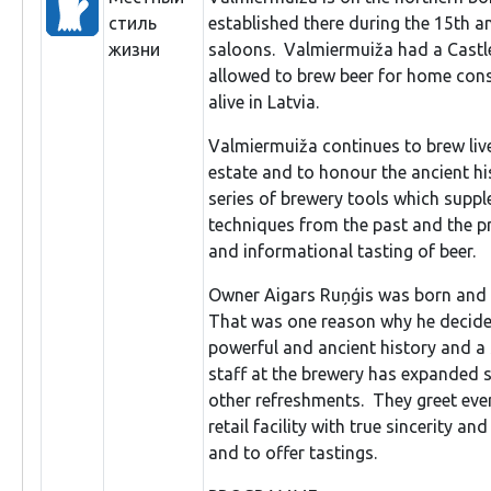
стиль
established there during the 15th a
жизни
saloons. Valmiermuiža had a Castl
allowed to brew beer for home cons
alive in Latvia.
Valmiermuiža continues to brew live
estate and to honour the ancient hi
series of brewery tools which supp
techniques from the past and the p
and informational tasting of beer.
Owner Aigars Ruņģis was born and r
That was one reason why he decide
powerful and ancient history and a 
staff at the brewery has expanded 
other refreshments. They greet eve
retail facility with true sincerity a
and to offer tastings.