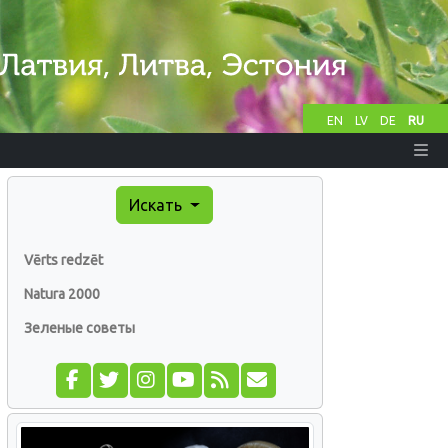
EN
LV
DE
RU
Искать
Vērts redzēt
Natura 2000
Зеленые советы