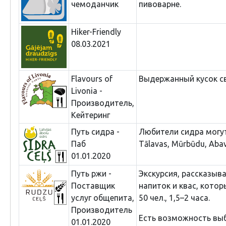
чемоданчик
пивоварне.
Hiker-Friendly
08.03.2021
Flavours of
Выдержанный кусок с
Livonia -
Производитель,
Кейтеринг
Путь сидра -
Любители сидра могу
Паб
Tālavas, Mūrbūdu, Abav
01.01.2020
Путь ржи -
Экскурсия, рассказыв
Поставщик
напиток и квас, кото
услуг общепита,
50 чел., 1,5–2 часа.
Производитель
Есть возможность выб
01.01.2020