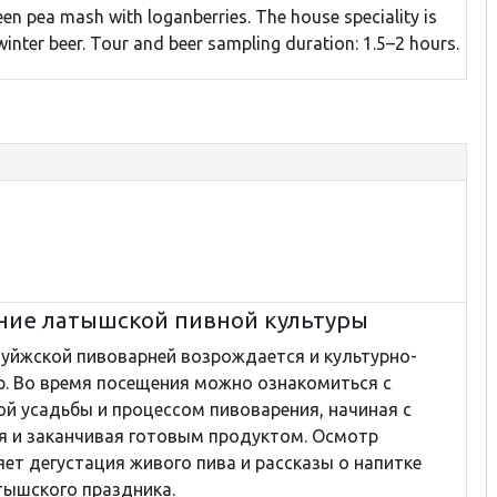
en pea mash with loganberries. The house speciality is
winter beer. Tour and beer sampling duration: 1.5–2 hours.
ние латышской пивной культуры
уйжской пивоварней возрождается и культурно-
р. Во время посещения можно ознакомиться с
ой усадьбы и процессом пивоварения, начиная с
я и заканчивая готовым продуктом. Осмотр
ет дегустация живого пива и рассказы о напитке
тышского праздника.