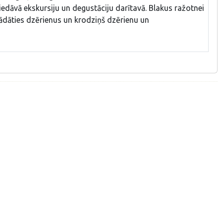
 Piedāvā ekskursiju un degustāciju darītavā. Blakus ražotnei
egādāties dzērienus un krodziņš dzērienu un