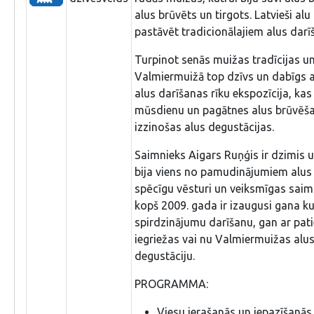
alus brūvēts un tirgots. Latvieši al
pastāvēt tradicionālajiem alus dar
Turpinot senās muižas tradīcijas un
Valmiermuižā top dzīvs un dabīgs a
alus darīšanas rīku ekspozīcija, kas 
mūsdienu un pagātnes alus brūvēša
izzinošas alus degustācijas.
Saimnieks Aigars Ruņģis ir dzimis u
bija viens no pamudinājumiem alus d
spēcīgu vēsturi un veiksmīgas sai
kopš 2009. gada ir izaugusi gana ku
spirdzinājumu darīšanu, gan ar pati
iegriežas vai nu Valmiermuižas alus 
degustāciju.
PROGRAMMA:
Viesu ierašanās un iepazīšanās