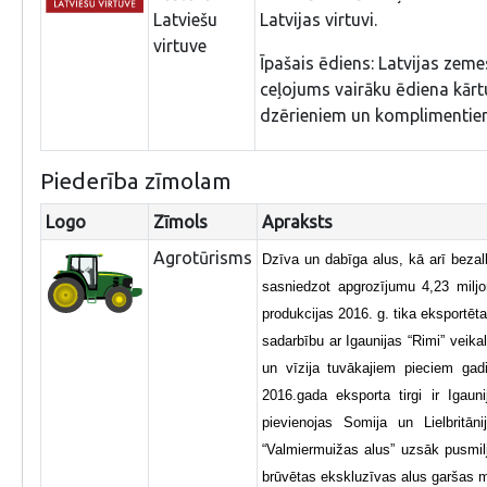
Latviešu
Latvijas virtuvi.
virtuve
Īpašais ēdiens: Latvijas zeme
ceļojums vairāku ēdiena kār
dzērieniem un komplimentie
Piederība zīmolam
Logo
Zīmols
Apraksts
Agrotūrisms
Dzīva un dabīga alus, kā arī bezalk
sasniedzot apgrozījumu 4,23 milj
produkcijas 2016. g. tika eksportēt
sadarbību ar Igaunijas “Rimi” veik
un vīzija tuvākajiem pieciem gad
2016.gada eksporta tirgi ir Igau
pievienojas Somija un Lielbritān
“Valmiermuižas alus” uzsāk pusmiljo
brūvētas ekskluzīvas alus garšas m