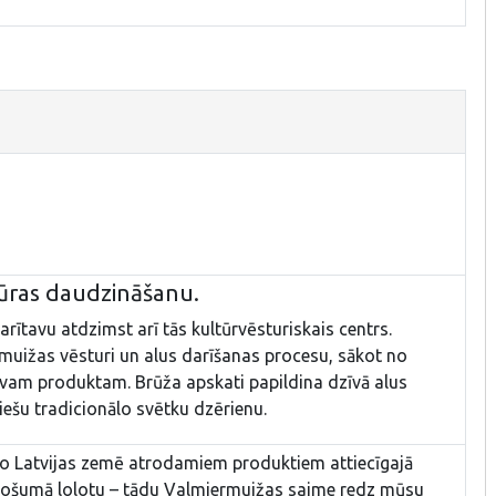
tūras daudzināšanu.
rītavu atdzimst arī tās kultūrvēsturiskais centrs.
 muižas vēsturi un alus darīšanas procesu, sākot no
avam produktam. Brūža apskati papildina dzīvā alus
viešu tradicionālo svētku dzērienu.
no Latvijas zemē atrodamiem produktiem attiecīgajā
došumā lolotu – tādu Valmiermuižas saime redz mūsu