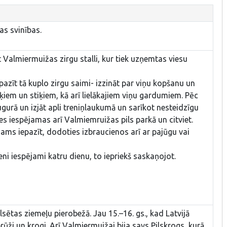
as svinības.
t Valmiermuižas zirgu stalli, kur tiek uzņemtas viesu
epazīt tā kuplo zirgu saimi- izzināt par viņu kopšanu un
iem un stiķiem, kā arī lielākajiem viņu gardumiem. Pēc
gurā un izjāt apli treniņlaukumā un sarīkot nesteidzīgu
des iespējamas arī Valmiemruižas pils parkā un citviet.
ams iepazīt, dodoties izbraucienos arī ar pajūgu vai
ieni iespējami katru dienu, to iepriekš saskaņojot.
ētas ziemeļu pierobežā. Jau 15.–16. gs., kad Latvijā
brūži un krogi. Arī Valmiermuižai bija savs Pilskrogs, kurā