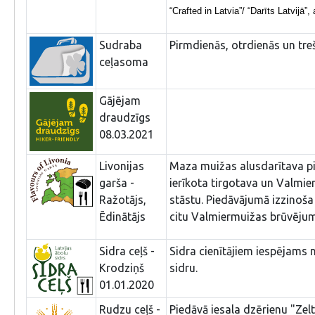
“Crafted in Latvia”/ “Darīts Latvijā”,
Sudraba
Pirmdienās, otrdienās un tre
ceļasoma
Gājējam
draudzīgs
08.03.2021
Livonijas
Maza muižas alusdarītava pie
garša -
ierīkota tirgotava un Valmie
Ražotājs,
stāstu. Piedāvājumā izzinoša 
Ēdinātājs
citu Valmiermuižas brūvēju
Sidra ceļš -
Sidra cienītājiem iespējams
Krodziņš
sidru.
01.01.2020
Rudzu ceļš -
Piedāvā iesala dzērienu "Zel