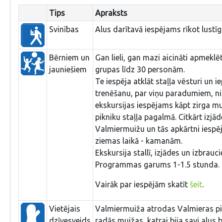
Tips
Apraksts
Svinības
Alus darītavā iespējams rīkot lustīg
Bērniem un
Gan lieli, gan mazi aicināti apmeklē
jauniešiem
grupas līdz 30 personām.
Te iespēja atklāt staļļa vēsturi un i
trenēšanu, par viņu paradumiem, niķ
ekskursijas iespējams kāpt zirga mu
pikniku staļļa pagalmā. Citkārt izjā
Valmiermuižu un tās apkārtni iespēj
ziemas laikā - kamanām.
Ekskursija stallī, izjādes un izbrauc
Programmas garums 1-1.5 stunda.
Vairāk par iespējām skatīt
šeit
.
Vietējais
Valmiermuiža atrodas Valmieras pils
dzīvesveids
radās muižas, katrai bija savi alus 