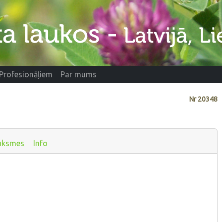
Profesionāļiem
Par mums
Nr
20348
uksmes
Info