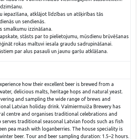
tdzimšanu.
 iepazīšana, atklājot līdzības un atšķirības tās
dienās un sendienās.
as smalkumu izzināšana.
apskate, stāsts par to pielietojumu, mūsdienu brūvēšanas
ēģināt rokas maltuvi iesala graudu sadrupināšanai.
āstiem par alus pasauli un jaunu garšu atklāšana.
xperience how their excellent beer is brewed from a
ater, delicious malts, heritage hops and natural yeast.
scovering and sampling the wide range of brews and
itional Latvian holiday drink. Valmiermuiža Brewery has
ural centre and organises traditional celebrations and
 serves traditional seasonal Latvian foods such as fish
een pea mash with loganberries. The house speciality is
 winter beer. Tour and beer sampling duration: 1.5–2 hours.