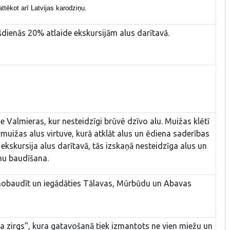
 attēkot arī Latvijas karodziņu.
šdienās 20% atlaide ekskursijām alus darītavā.
 Valmieras, kur nesteidzīgi brūvē dzīvo alu. Muižas klētī
rmuižas alus virtuve, kurā atklāt alus un ēdiena saderības
ekskursija alus darītavā, tās izskaņā nesteidzīga alus un
mu baudīšana.
 nobaudīt un iegādāties Tālavas, Mūrbūdu un Abavas
ta zirgs", kura gatavošanā tiek izmantots ne vien miežu un