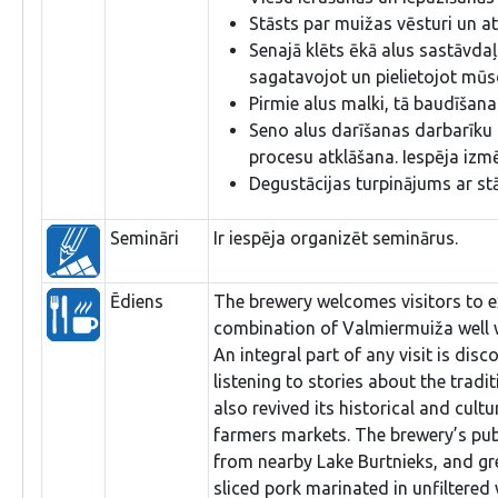
Stāsts par muižas vēsturi un a
Senajā klēts ēkā alus sastāvdaļu
sagatavojot un pielietojot mūs
Pirmie alus malki, tā baudīšan
Seno alus darīšanas darbarīku 
procesu atklāšana. Iespēja izm
Degustācijas turpinājums ar st
Semināri
Ir iespēja organizēt seminārus.
Ēdiens
The brewery welcomes visitors to e
combination of Valmiermuiža well w
An integral part of any visit is di
listening to stories about the trad
also revived its historical and cult
farmers markets. The brewery’s pub
from nearby Lake Burtnieks, and gr
sliced pork marinated in unfiltered