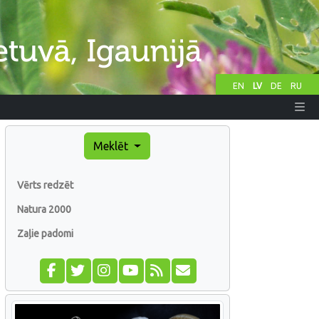
EN
LV
DE
RU
Meklēt
Vērts redzēt
Natura 2000
Zaļie padomi