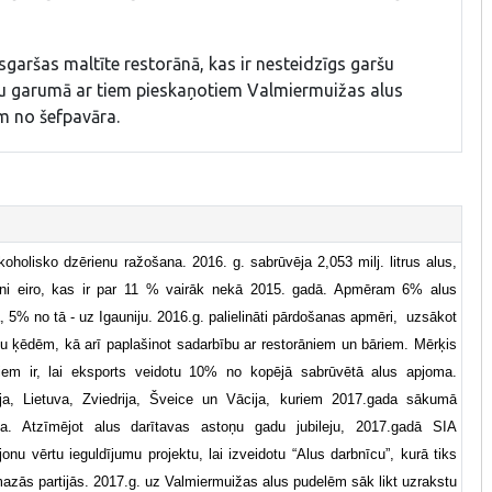
sgaršas maltīte restorānā, kas ir nesteidzīgs garšu
tu garumā ar tiem pieskaņotiem Valmiermuižas alus
m no šefpavāra.
oholisko dzērienu ražošana. 2016. g. sabrūvēja 2,053 milj. litrus alus,
oni eiro, kas ir par 11 % vairāk nekā 2015. gadā. Apmēram 6% alus
a, 5% no tā - uz Igauniju. 2016.g. palielināti pārdošanas apmēri, uzsākot
alu ķēdēm, kā arī paplašinot sadarbību ar restorāniem un bāriem. Mērķis
iem ir, lai eksports veidotu 10% no kopējā sabrūvētā alus apjoma.
nija, Lietuva, Zviedrija, Šveice un Vācija, kuriem 2017.gada sākumā
ija. Atzīmējot alus darītavas astoņu gadu jubileju, 2017.gadā SIA
nu vērtu ieguldījumu projektu, lai izveidotu “Alus darbnīcu”, kurā tiks
azās partijās. 2017.g. uz Valmiermuižas alus pudelēm sāk likt uzrakstu