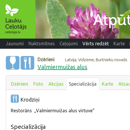
Jaunumi
Naktsmītnes
Ceļojumi
Vērts redzēt
Karte
Dzērieni
Latvija, Vidzeme, Burtnieku novads
Valmiermuižas alus
Dzērieni
Foto
Akcijas
Specializācija
Karte
Atsa
Krodziņi
Restorāns „Valmiermuižas alus virtuve”
Specializācija