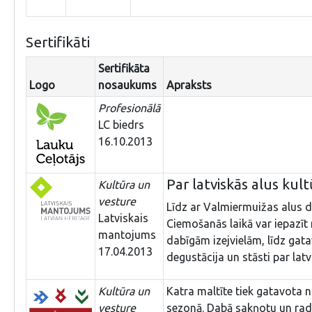
Sertifikāti
Sertifikāta
Logo
nosaukums
Apraksts
Profesionālā
LC biedrs
16.10.2013
Par latviskās alus kul
Kultūra un
vesture
Līdz ar Valmiermuižas alus da
Latviskais
Ciemošanās laikā var iepazīt
mantojums
dabīgām izejvielām, līdz gat
17.04.2013
degustācija un stāsti par lat
Kultūra un
Katra maltīte tiek gatavota 
vesture
sezonā. Dabā sakņotu un ra