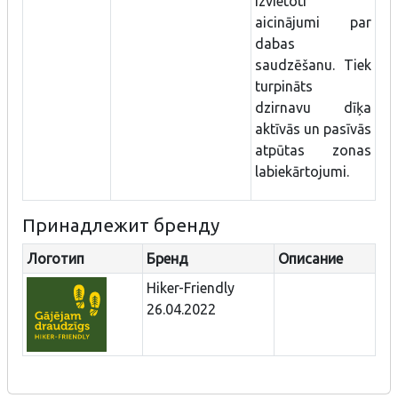
izvietoti
aicinājumi par
dabas
saudzēšanu. Tiek
turpināts
dzirnavu dīķa
aktīvās un pasīvās
atpūtas zonas
labiekārtojumi.
Принадлежит бренду
Логотип
Бренд
Описание
Hiker-Friendly
26.04.2022