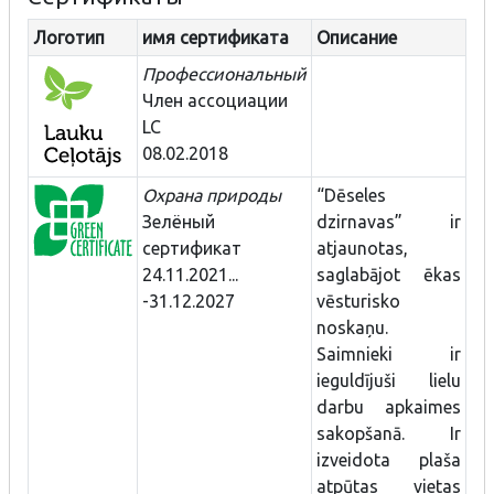
Логотип
имя сертификата
Описание
Профессиональный
Член ассоциации
LC
08.02.2018
Охрана природы
“Dēseles
Зелёный
dzirnavas” ir
сертификат
atjaunotas,
24.11.2021...
saglabājot ēkas
-31.12.2027
vēsturisko
noskaņu.
Saimnieki ir
ieguldījuši lielu
darbu apkaimes
sakopšanā. Ir
izveidota plaša
atpūtas vietas