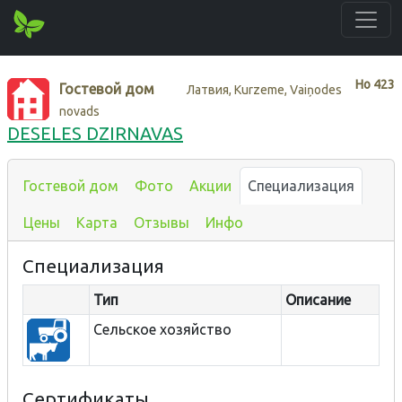
Нo
423
Гостевой дом
Латвия, Kurzeme, Vaiņodes
novads
DESELES DZIRNAVAS
Гостевой дом
Фото
Акции
Специализация
Цены
Карта
Отзывы
Инфо
Специализация
Тип
Описание
Сельское хозяйство
Сертификаты