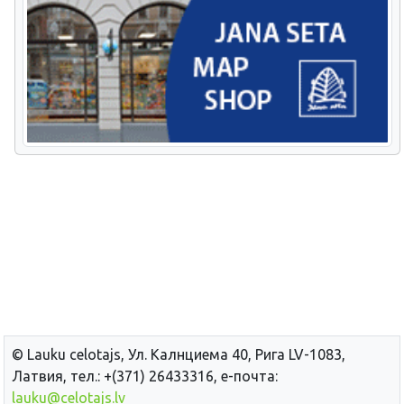
© Lauku сelotajs, Ул. Калнциема 40, Рига LV-1083,
Латвия, тел.: +(371) 26433316, е-почта:
lauku@celotajs.lv