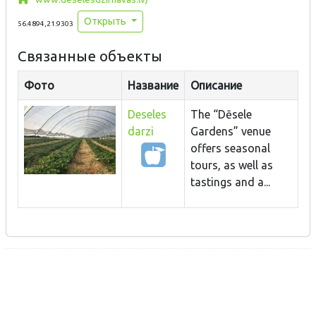
Открыть
56.4894,21.9303
Связанные объекты
Фото
Название
Описание
Deseles
The “Dēsele
darzi
Gardens” venue
offers seasonal
tours, as well as
tastings and a...