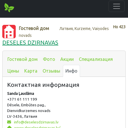
Нo
423
Гостевой дом
Латвия, Kurzeme, Vaiņodes
novads
DESELES DZIRNAVAS
Гостевой дом
Фото
Акции
Специализация
Цены
Карта
Отзывы
Инфо
Контактная информация
Sanda Ļaudāma
+371 61 111 199
Dēsele, Embūtes pag.,
Dienvidkurzemes novads
LV-3436, Латвия
info@deselesdzirnavas.lv
www.deselesdzirnavas.lv/