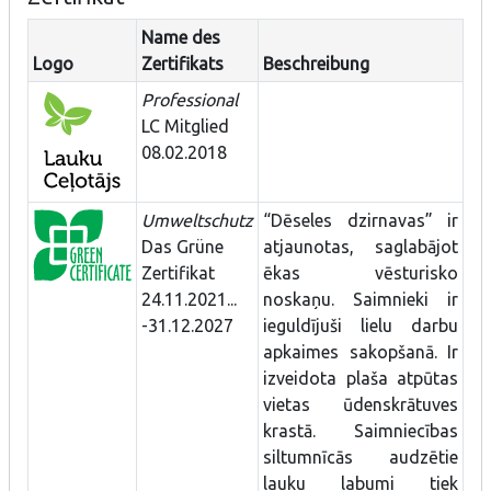
Name des
Logo
Zertifikats
Beschreibung
Professional
LC Mitglied
08.02.2018
Umweltschutz
“Dēseles dzirnavas” ir
Das Grüne
atjaunotas, saglabājot
Zertifikat
ēkas vēsturisko
24.11.2021...
noskaņu. Saimnieki ir
-31.12.2027
ieguldījuši lielu darbu
apkaimes sakopšanā. Ir
izveidota plaša atpūtas
vietas ūdenskrātuves
krastā. Saimniecības
siltumnīcās audzētie
lauku labumi tiek