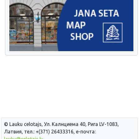
© Lauku сelotajs, Ул. Калнциема 40, Рига LV-1083,
Латвия, тел.: +(371) 26433316, е-почта:
lauku@celotajs.lv