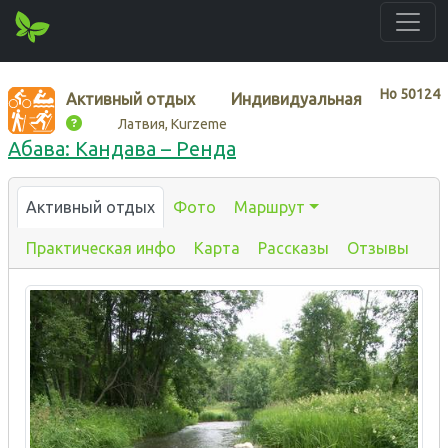
Нo
50124
Активный отдых
Индивидуальная
Латвия, Kurzeme
Абава: Кандава – Ренда
Активный отдых
Фото
Маршрут
Практическая инфо
Карта
Рассказы
Отзывы