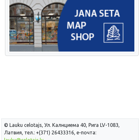
© Lauku сelotajs, Ул. Калнциема 40, Рига LV-1083,
Латвия, тел.: +(371) 26433316, е-почта:
lauku@celotajs.lv