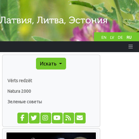
EN
LV
DE
RU
Искать
Vērts redzēt
Natura 2000
Зеленые советы