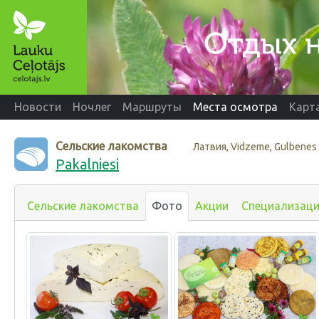
Новости
Ночлег
Маршруты
Места осмотра
Карт
Сельские лакомства
Латвия, Vidzeme, Gulbenes
Pakalniesi
Сельские лакомства
Фото
Акции
Специализац