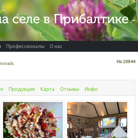
а
Профессионалы
О нас
Нo
20944
 novads
ия
Продукция
Карта
Отзывы
Инфо